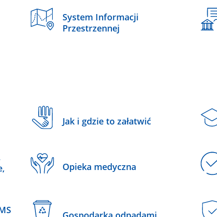
System Informacji
Przestrzennej
Jak i gdzie to załatwić
,
Opieka medyczna
e,
SMS
Gospodarka odpadami