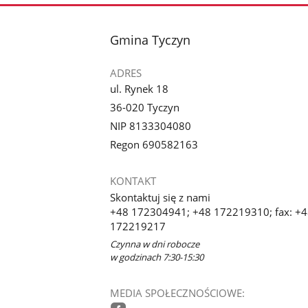
stopka
Gmina Tyczyn
ADRES
ul. Rynek 18
36-020 Tyczyn
NIP 8133304080
Regon 690582163
KONTAKT
Skontaktuj się z nami
+48 172304941; +48 172219310; fax: +
172219217
Czynna w dni robocze
w godzinach 7:30-15:30
MEDIA SPOŁECZNOŚCIOWE: