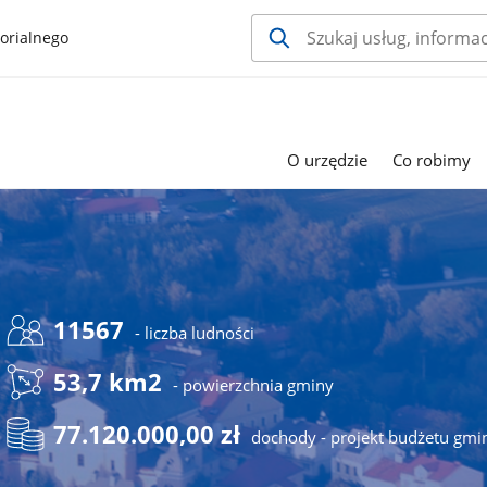
orialnego
O urzędzie
Co robimy
11567
- liczba ludności
53,7 km2
- powierzchnia gminy
77.120.000,00 zł
dochody - projekt budżetu gmi