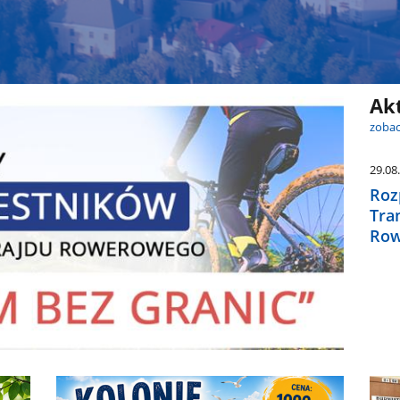
Ak
zobac
29.08
Roz
Tra
Row