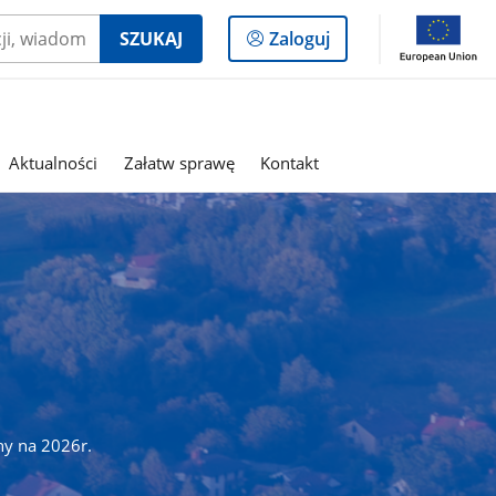
Logowanie
SZUKAJ
Zaloguj
do
panelu
Aktualności
Załatw sprawę
Kontakt
ny na 2026r.