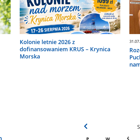
Kolonie letnie 2026 z
31.07
dofinansowaniem KRUS – Krynica
Roz
Morska
Puc
nam
S
h
P
W
Ś