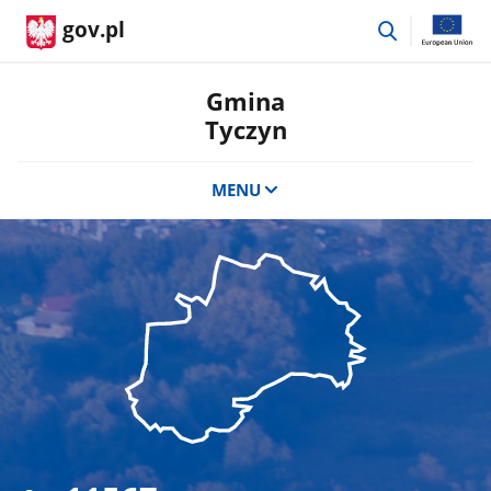
przejdź
gov.pl
do
wyszukiwar
Gmina
Tyczyn
MENU