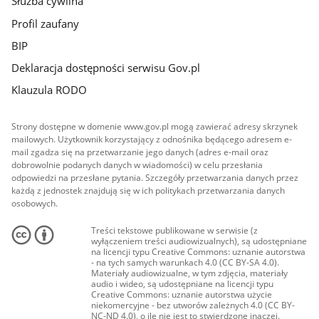
Służba cywilna
Profil zaufany
BIP
Deklaracja dostępności serwisu Gov.pl
Klauzula RODO
Strony dostępne w domenie www.gov.pl mogą zawierać adresy skrzynek
mailowych. Użytkownik korzystający z odnośnika będącego adresem e-
mail zgadza się na przetwarzanie jego danych (adres e-mail oraz
dobrowolnie podanych danych w wiadomości) w celu przesłania
odpowiedzi na przesłane pytania. Szczegóły przetwarzania danych przez
każdą z jednostek znajdują się w ich politykach przetwarzania danych
osobowych.
Treści tekstowe publikowane w serwisie (z
wyłączeniem treści audiowizualnych), są udostępniane
na licencji typu Creative Commons: uznanie autorstwa
- na tych samych warunkach 4.0 (CC BY-SA 4.0).
Materiały audiowizualne, w tym zdjęcia, materiały
audio i wideo, są udostępniane na licencji typu
Creative Commons: uznanie autorstwa użycie
niekomercyjne - bez utworów zależnych 4.0 (CC BY-
NC-ND 4.0), o ile nie jest to stwierdzone inaczej.