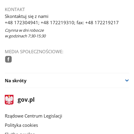
KONTAKT
Skontaktuj się z nami
+48 172304941; +48 172219310; fax: +48 172219217
Czynna w dni robocze
w godzinach 7:30-15:30
MEDIA SPOŁECZNOŚCIOWE:
facebook
Na skróty
stopka
Strona
gov.pl
gov.pl
główna
Rządowe Centrum Legislacji
Polityka cookies