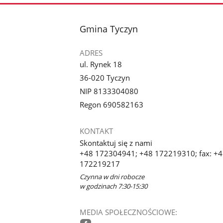
stopka
Gmina Tyczyn
ADRES
ul. Rynek 18
36-020 Tyczyn
NIP 8133304080
Regon 690582163
KONTAKT
Skontaktuj się z nami
+48 172304941; +48 172219310; fax: +
172219217
Czynna w dni robocze
w godzinach 7:30-15:30
MEDIA SPOŁECZNOŚCIOWE: