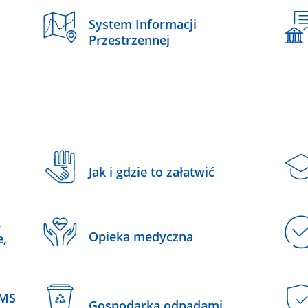
System Informacji
Przestrzennej
Jak i gdzie to załatwić
,
Opieka medyczna
e,
SMS
Gospodarka odpadami