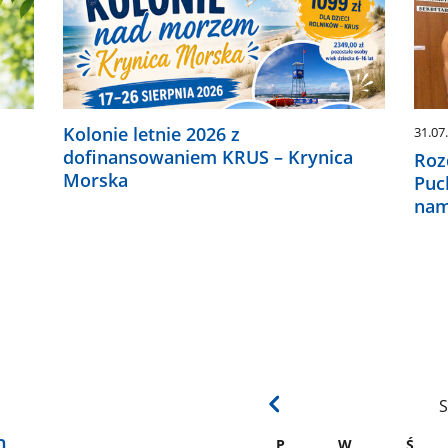
Kolonie letnie 2026 z
31.07
dofinansowaniem KRUS – Krynica
Roz
Morska
Puc
nam
S
h
P
W
Ś