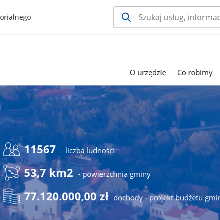
orialnego
O urzędzie
Co robimy
11567
- liczba ludności
53,7 km2
- powierzchnia gminy
77.120.000,00 zł
dochody - projekt budżetu gmi