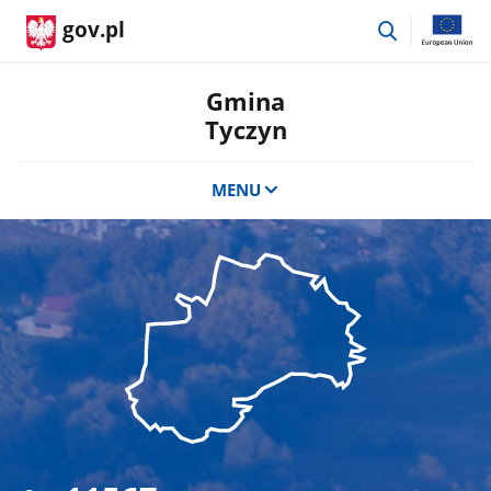
przejdź
gov.pl
do
wyszukiwar
Gmina
Tyczyn
MENU