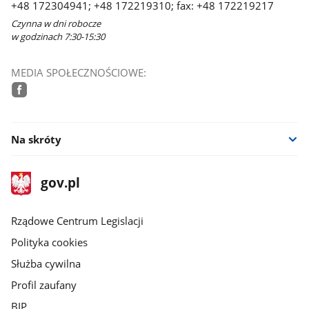
+48 172304941; +48 172219310; fax: +48 172219217
Czynna w dni robocze
w godzinach 7:30-15:30
MEDIA SPOŁECZNOŚCIOWE:
facebook
Na skróty
stopka
Strona
gov.pl
gov.pl
główna
Rządowe Centrum Legislacji
Polityka cookies
Służba cywilna
Profil zaufany
BIP