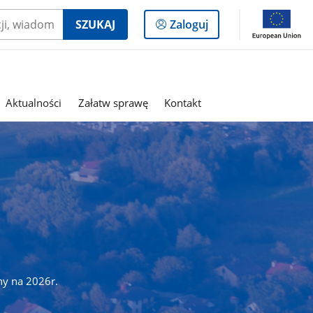
Logowanie
SZUKAJ
Zaloguj
do
panelu
Aktualności
Załatw sprawę
Kontakt
ny na 2026r.