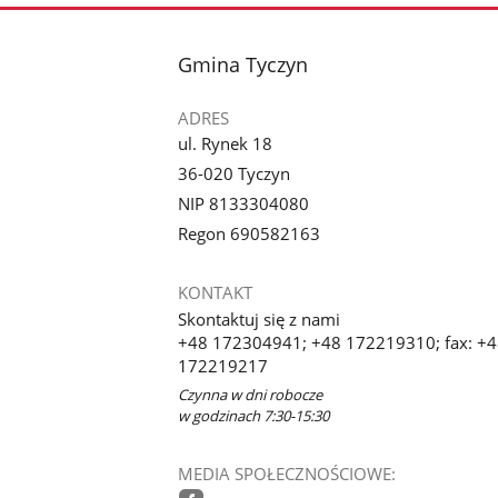
stopka
Gmina Tyczyn
ADRES
ul. Rynek 18
36-020 Tyczyn
NIP 8133304080
Regon 690582163
KONTAKT
Skontaktuj się z nami
+48 172304941; +48 172219310; fax: +
172219217
Czynna w dni robocze
w godzinach 7:30-15:30
MEDIA SPOŁECZNOŚCIOWE: