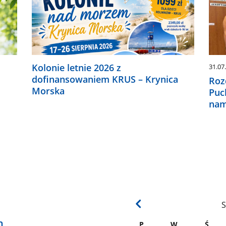
Kolonie letnie 2026 z
31.07
dofinansowaniem KRUS – Krynica
Roz
Morska
Puc
nam
S
h
P
W
Ś