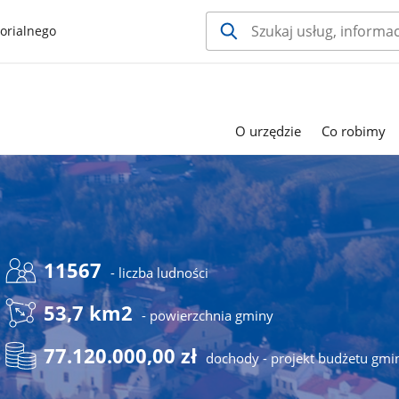
orialnego
O urzędzie
Co robimy
11567
- liczba ludności
53,7 km2
- powierzchnia gminy
77.120.000,00 zł
dochody - projekt budżetu gmi