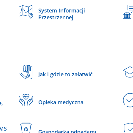
System Informacji
Przestrzennej
Jak i gdzie to załatwić
,
Opieka medyczna
e,
SMS
Gospodarka odpadami