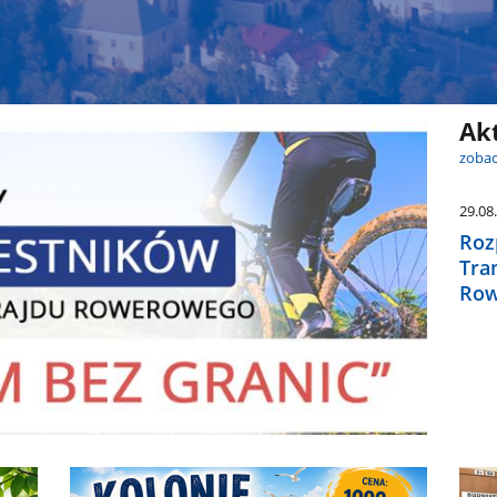
Ak
zobac
29.08
Roz
Tra
Row