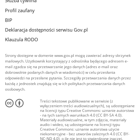
Służba cywilna
Profil zaufany
BIP
Deklaracja dostępności serwisu Gov.pl
Klauzula RODO
Strony dostępne w domenie www.gov.pl mogą zawierać adresy skrzynek
mailowych. Użytkownik korzystający z odnośnika będącego adresem e-
mail zgadza się na przetwarzanie jego danych (adres e-mail oraz
dobrowolnie podanych danych w wiadomości) w celu przesłania
odpowiedzi na przesłane pytania. Szczegóły przetwarzania danych przez
każdą z jednostek znajdują się w ich politykach przetwarzania danych
osobowych.
Treści tekstowe publikowane w serwisie (z
wyłączeniem treści audiowizualnych), są udostępniane
na licencji typu Creative Commons: uznanie autorstwa
- na tych samych warunkach 4.0 (CC BY-SA 4.0).
Materiały audiowizualne, w tym zdjęcia, materiały
audio i wideo, są udostępniane na licencji typu
Creative Commons: uznanie autorstwa użycie
niekomercyjne - bez utworów zależnych 4.0 (CC BY-
NC-ND 4.0), o ile nie jest to stwierdzone inaczej.