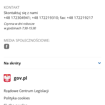
KONTAKT
Skontaktuj się z nami
+48 172304941; +48 172219310; fax: +48 172219217
Czynna w dni robocze
w godzinach 7:30-15:30
MEDIA SPOŁECZNOŚCIOWE:
facebook
Na skróty
stopka
Strona
gov.pl
gov.pl
główna
Rządowe Centrum Legislacji
Polityka cookies