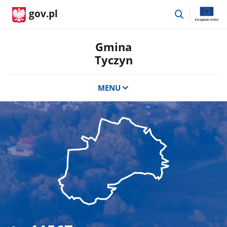
przejdź
gov.pl
do
wyszukiwar
Gmina
Tyczyn
MENU