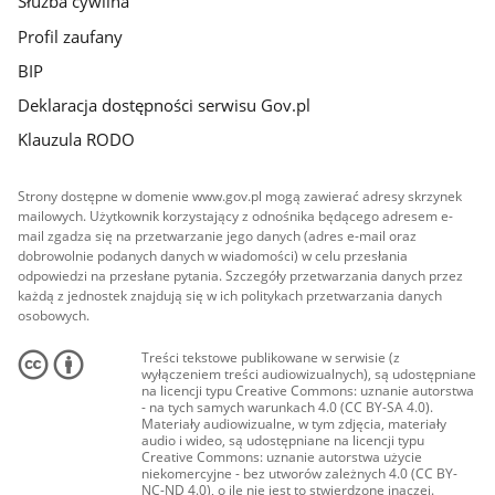
Służba cywilna
Profil zaufany
BIP
Deklaracja dostępności serwisu Gov.pl
Klauzula RODO
Strony dostępne w domenie www.gov.pl mogą zawierać adresy skrzynek
mailowych. Użytkownik korzystający z odnośnika będącego adresem e-
mail zgadza się na przetwarzanie jego danych (adres e-mail oraz
dobrowolnie podanych danych w wiadomości) w celu przesłania
odpowiedzi na przesłane pytania. Szczegóły przetwarzania danych przez
każdą z jednostek znajdują się w ich politykach przetwarzania danych
osobowych.
Treści tekstowe publikowane w serwisie (z
wyłączeniem treści audiowizualnych), są udostępniane
na licencji typu Creative Commons: uznanie autorstwa
- na tych samych warunkach 4.0 (CC BY-SA 4.0).
Materiały audiowizualne, w tym zdjęcia, materiały
audio i wideo, są udostępniane na licencji typu
Creative Commons: uznanie autorstwa użycie
niekomercyjne - bez utworów zależnych 4.0 (CC BY-
NC-ND 4.0), o ile nie jest to stwierdzone inaczej.