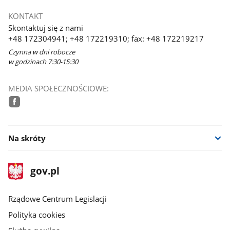
KONTAKT
Skontaktuj się z nami
+48 172304941; +48 172219310; fax: +48 172219217
Czynna w dni robocze
w godzinach 7:30-15:30
MEDIA SPOŁECZNOŚCIOWE:
facebook
Na skróty
stopka
Strona
gov.pl
gov.pl
główna
Rządowe Centrum Legislacji
Polityka cookies