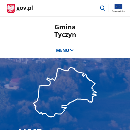
przejdź
gov.pl
do
wyszukiwar
Gmina
Tyczyn
MENU