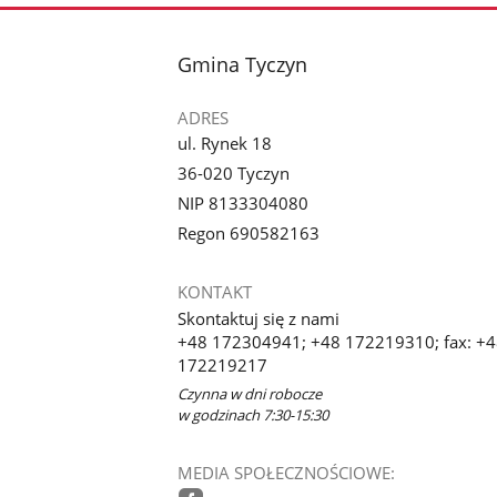
stopka
Gmina Tyczyn
ADRES
ul. Rynek 18
36-020 Tyczyn
NIP 8133304080
Regon 690582163
KONTAKT
Skontaktuj się z nami
+48 172304941; +48 172219310; fax: +
172219217
Czynna w dni robocze
w godzinach 7:30-15:30
MEDIA SPOŁECZNOŚCIOWE: