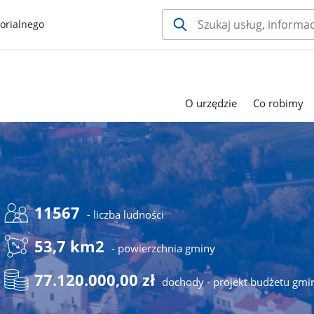
orialnego
O urzędzie
Co robimy
11567
- liczba ludności
53,7 km2
- powierzchnia gminy
77.120.000,00 zł
dochody - projekt budżetu gmi