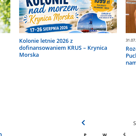
Kolonie letnie 2026 z
31.07
dofinansowaniem KRUS – Krynica
Roz
Morska
Puc
nam
S
h
P
W
Ś