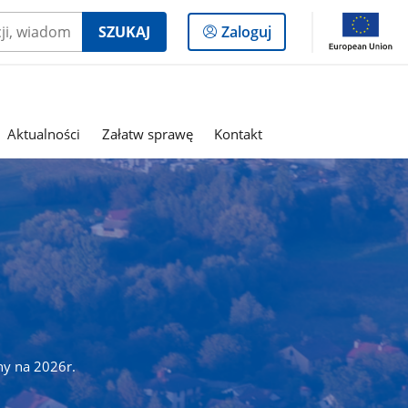
Logowanie
SZUKAJ
Zaloguj
do
panelu
Aktualności
Załatw sprawę
Kontakt
ny na 2026r.