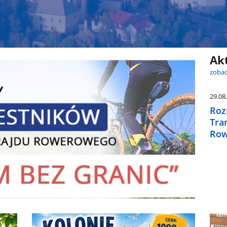
Ak
zobac
29.08
Roz
Tra
Row