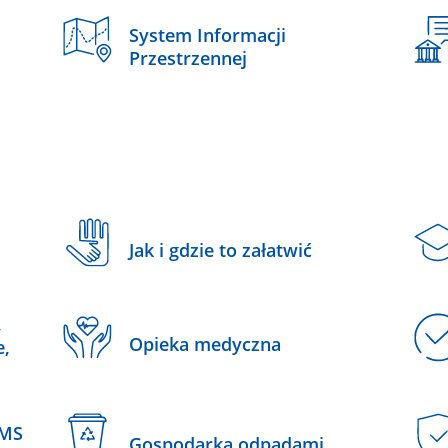
System Informacji
Przestrzennej
Jak i gdzie to załatwić
,
Opieka medyczna
e,
SMS
Gospodarka odpadami