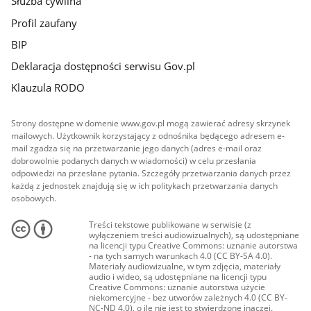
Służba cywilna
Profil zaufany
BIP
Deklaracja dostępności serwisu Gov.pl
Klauzula RODO
Strony dostępne w domenie www.gov.pl mogą zawierać adresy skrzynek
mailowych. Użytkownik korzystający z odnośnika będącego adresem e-
mail zgadza się na przetwarzanie jego danych (adres e-mail oraz
dobrowolnie podanych danych w wiadomości) w celu przesłania
odpowiedzi na przesłane pytania. Szczegóły przetwarzania danych przez
każdą z jednostek znajdują się w ich politykach przetwarzania danych
osobowych.
Treści tekstowe publikowane w serwisie (z
wyłączeniem treści audiowizualnych), są udostępniane
na licencji typu Creative Commons: uznanie autorstwa
- na tych samych warunkach 4.0 (CC BY-SA 4.0).
Materiały audiowizualne, w tym zdjęcia, materiały
audio i wideo, są udostępniane na licencji typu
Creative Commons: uznanie autorstwa użycie
niekomercyjne - bez utworów zależnych 4.0 (CC BY-
NC-ND 4.0), o ile nie jest to stwierdzone inaczej.