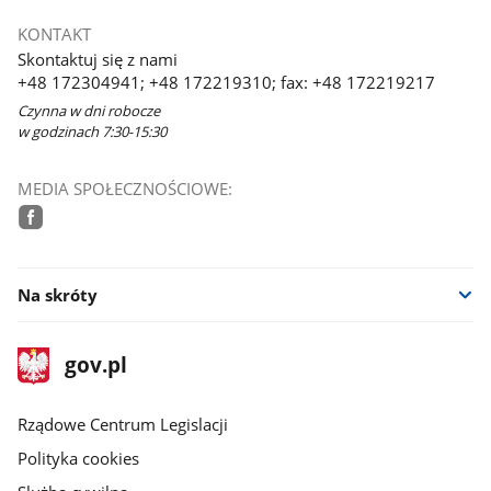
KONTAKT
Skontaktuj się z nami
+48 172304941; +48 172219310; fax: +48 172219217
Czynna w dni robocze
w godzinach 7:30-15:30
MEDIA SPOŁECZNOŚCIOWE:
facebook
Na skróty
stopka
Strona
gov.pl
gov.pl
główna
Rządowe Centrum Legislacji
Polityka cookies