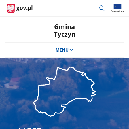
przejdź
gov.pl
do
wyszukiwar
Gmina
Tyczyn
MENU