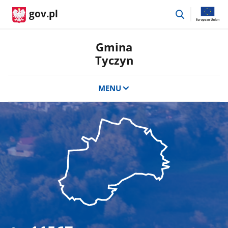
przejdź
gov.pl
do
wyszukiwar
Gmina
Tyczyn
MENU