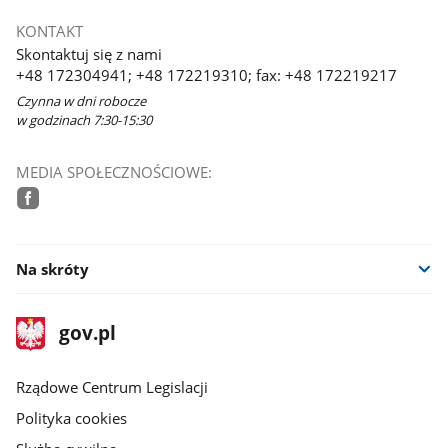
KONTAKT
Skontaktuj się z nami
+48 172304941; +48 172219310; fax: +48 172219217
Czynna w dni robocze
w godzinach 7:30-15:30
MEDIA SPOŁECZNOŚCIOWE:
facebook
Na skróty
stopka
Strona
gov.pl
gov.pl
główna
Rządowe Centrum Legislacji
Polityka cookies