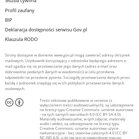
Służba cywilna
Profil zaufany
BIP
Deklaracja dostępności serwisu Gov.pl
Klauzula RODO
Strony dostępne w domenie www.gov.pl mogą zawierać adresy skrzynek
mailowych. Użytkownik korzystający z odnośnika będącego adresem e-
mail zgadza się na przetwarzanie jego danych (adres e-mail oraz
dobrowolnie podanych danych w wiadomości) w celu przesłania
odpowiedzi na przesłane pytania. Szczegóły przetwarzania danych przez
każdą z jednostek znajdują się w ich politykach przetwarzania danych
osobowych.
Treści tekstowe publikowane w serwisie (z
wyłączeniem treści audiowizualnych), są udostępniane
na licencji typu Creative Commons: uznanie autorstwa
- na tych samych warunkach 4.0 (CC BY-SA 4.0).
Materiały audiowizualne, w tym zdjęcia, materiały
audio i wideo, są udostępniane na licencji typu
Creative Commons: uznanie autorstwa użycie
niekomercyjne - bez utworów zależnych 4.0 (CC BY-
NC-ND 4.0), o ile nie jest to stwierdzone inaczej.