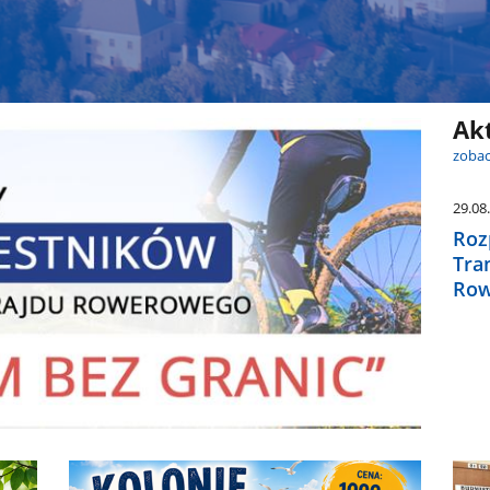
Ak
zobac
29.08
Roz
Tra
Row