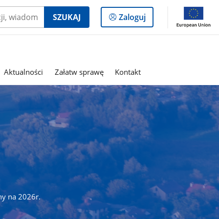
Logowanie
SZUKAJ
Zaloguj
do
panelu
Aktualności
Załatw sprawę
Kontakt
ny na 2026r.