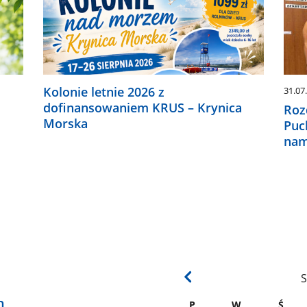
Kolonie letnie 2026 z
31.07
dofinansowaniem KRUS – Krynica
Roz
Morska
Puc
nam
S
h
P
W
Ś