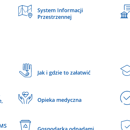
System Informacji
Przestrzennej
Jak i gdzie to załatwić
,
Opieka medyczna
e,
SMS
Gospodarka odpadami