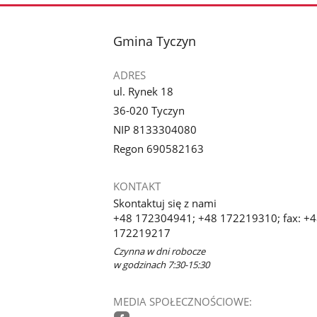
stopka
Gmina Tyczyn
ADRES
ul. Rynek 18
36-020 Tyczyn
NIP 8133304080
Regon 690582163
KONTAKT
Skontaktuj się z nami
+48 172304941; +48 172219310; fax: +
172219217
Czynna w dni robocze
w godzinach 7:30-15:30
MEDIA SPOŁECZNOŚCIOWE: