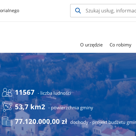
orialnego
O urzędzie
Co robimy
11567
- liczba ludności
53,7 km2
- powierzchnia gminy
77.120.000,00 zł
dochody - projekt budżetu gmi