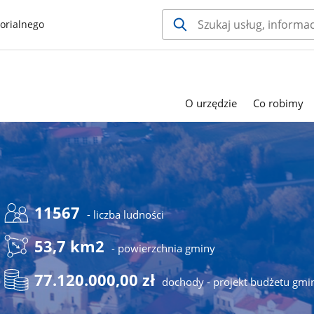
orialnego
O urzędzie
Co robimy
11567
- liczba ludności
53,7 km2
- powierzchnia gminy
77.120.000,00 zł
dochody - projekt budżetu gmi