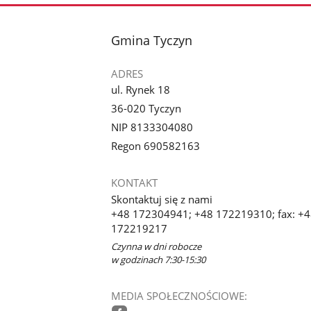
stopka
Gmina Tyczyn
ADRES
ul. Rynek 18
36-020 Tyczyn
NIP 8133304080
Regon 690582163
KONTAKT
Skontaktuj się z nami
+48 172304941; +48 172219310; fax: +
172219217
Czynna w dni robocze
w godzinach 7:30-15:30
MEDIA SPOŁECZNOŚCIOWE: