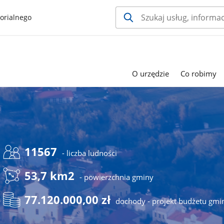
orialnego
O urzędzie
Co robimy
11567
- liczba ludności
53,7 km2
- powierzchnia gminy
77.120.000,00 zł
dochody - projekt budżetu gmi