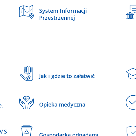
System Informacji
Przestrzennej
Jak i gdzie to załatwić
,
Opieka medyczna
e,
SMS
Gospodarka odpadami