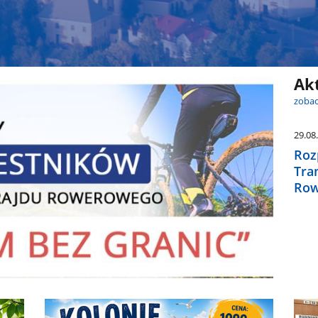
Ak
zobac
29.08
Roz
Tra
Row