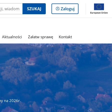
Logowanie
SZUKAJ
Zaloguj
do
panelu
Aktualności
Załatw sprawę
Kontakt
ny na 2026r.