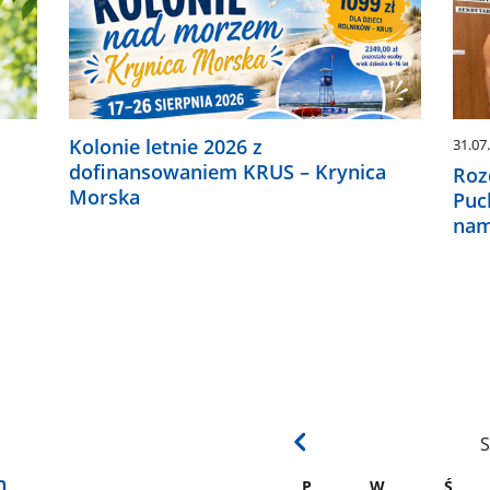
Kolonie letnie 2026 z
31.07
dofinansowaniem KRUS – Krynica
Roz
Morska
Puc
nam
S
h
P
W
Ś