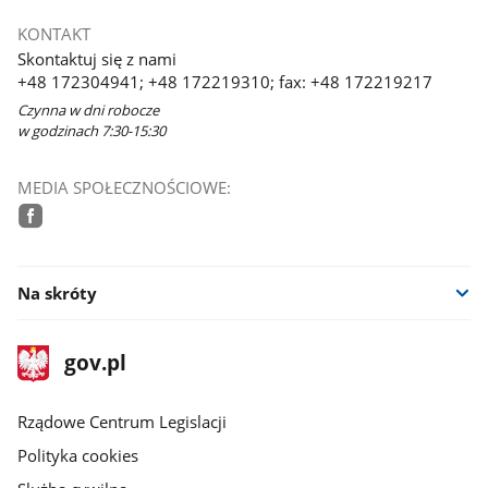
KONTAKT
Skontaktuj się z nami
+48 172304941; +48 172219310; fax: +48 172219217
Czynna w dni robocze
w godzinach 7:30-15:30
MEDIA SPOŁECZNOŚCIOWE:
facebook
Na skróty
stopka
Strona
gov.pl
gov.pl
główna
Rządowe Centrum Legislacji
Polityka cookies