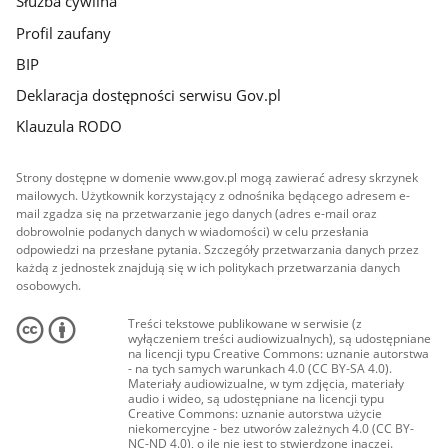
Służba cywilna
Profil zaufany
BIP
Deklaracja dostępności serwisu Gov.pl
Klauzula RODO
Strony dostępne w domenie www.gov.pl mogą zawierać adresy skrzynek
mailowych. Użytkownik korzystający z odnośnika będącego adresem e-
mail zgadza się na przetwarzanie jego danych (adres e-mail oraz
dobrowolnie podanych danych w wiadomości) w celu przesłania
odpowiedzi na przesłane pytania. Szczegóły przetwarzania danych przez
każdą z jednostek znajdują się w ich politykach przetwarzania danych
osobowych.
Treści tekstowe publikowane w serwisie (z
wyłączeniem treści audiowizualnych), są udostępniane
na licencji typu Creative Commons: uznanie autorstwa
- na tych samych warunkach 4.0 (CC BY-SA 4.0).
Materiały audiowizualne, w tym zdjęcia, materiały
audio i wideo, są udostępniane na licencji typu
Creative Commons: uznanie autorstwa użycie
niekomercyjne - bez utworów zależnych 4.0 (CC BY-
NC-ND 4.0), o ile nie jest to stwierdzone inaczej.