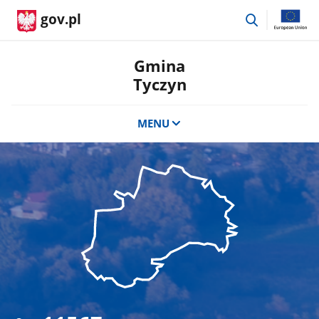
przejdź
gov.pl
do
wyszukiwar
Gmina
Tyczyn
MENU