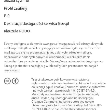
Służba cywilna
Profil zaufany
BIP
Deklaracja dostępności serwisu Gov.pl
Klauzula RODO
Strony dostępne w domenie www.gov.pl mogą zawierać adresy skrzynek
mailowych. Użytkownik korzystający z odnośnika będącego adresem e-
mail zgadza się na przetwarzanie jego danych (adres e-mail oraz
dobrowolnie podanych danych w wiadomości) w celu przesłania
odpowiedzi na przesłane pytania. Szczegóły przetwarzania danych przez
każdą z jednostek znajdują się w ich politykach przetwarzania danych
osobowych.
Treści tekstowe publikowane w serwisie (z
wyłączeniem treści audiowizualnych), są udostępniane
na licencji typu Creative Commons: uznanie autorstwa
- na tych samych warunkach 4.0 (CC BY-SA 4.0).
Materiały audiowizualne, w tym zdjęcia, materiały
audio i wideo, są udostępniane na licencji typu
Creative Commons: uznanie autorstwa użycie
niekomercyjne - bez utworów zależnych 4.0 (CC BY-
NC-ND 4.0), o ile nie jest to stwierdzone inaczej.