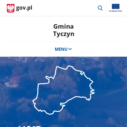
przejdź
gov.pl
do
wyszukiwar
Gmina
Tyczyn
MENU