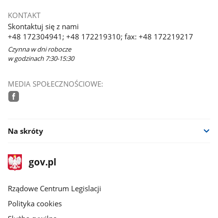
KONTAKT
Skontaktuj się z nami
+48 172304941; +48 172219310; fax: +48 172219217
Czynna w dni robocze
w godzinach 7:30-15:30
MEDIA SPOŁECZNOŚCIOWE:
facebook
Na skróty
stopka
Strona
gov.pl
gov.pl
główna
Rządowe Centrum Legislacji
Polityka cookies