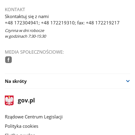
KONTAKT
Skontaktuj się z nami
+48 172304941; +48 172219310; fax: +48 172219217
Czynna w dni robocze
w godzinach 7:30-15:30
MEDIA SPOŁECZNOŚCIOWE:
facebook
Na skróty
stopka
Strona
gov.pl
gov.pl
główna
Rządowe Centrum Legislacji
Polityka cookies