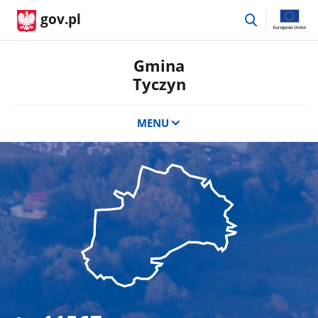
przejdź
gov.pl
do
wyszukiwar
Gmina
Tyczyn
MENU