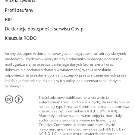
Służba cywilna
Profil zaufany
BIP
Deklaracja dostępności serwisu Gov.pl
Klauzula RODO
Strony dostępne w domenie www.gov.pl mogą zawierać adresy skrzynek
mailowych. Użytkownik korzystający z odnośnika będącego adresem e-
mail zgadza się na przetwarzanie jego danych (adres e-mail oraz
dobrowolnie podanych danych w wiadomości) w celu przesłania
odpowiedzi na przesłane pytania. Szczegóły przetwarzania danych przez
każdą z jednostek znajdują się w ich politykach przetwarzania danych
osobowych.
Treści tekstowe publikowane w serwisie (z
wyłączeniem treści audiowizualnych), są udostępniane
na licencji typu Creative Commons: uznanie autorstwa
- na tych samych warunkach 4.0 (CC BY-SA 4.0).
Materiały audiowizualne, w tym zdjęcia, materiały
audio i wideo, są udostępniane na licencji typu
Creative Commons: uznanie autorstwa użycie
niekomercyjne - bez utworów zależnych 4.0 (CC BY-
NC-ND 4.0), o ile nie jest to stwierdzone inaczej.