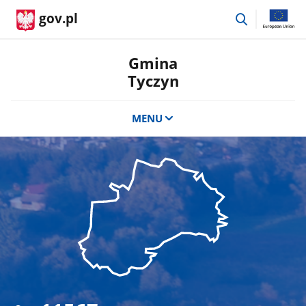
przejdź
gov.pl
do
wyszukiwar
Gmina
Tyczyn
MENU