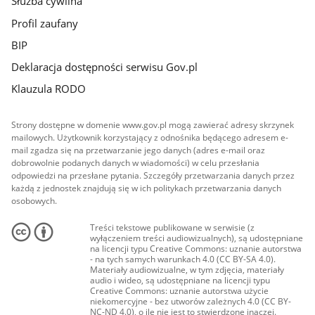
Służba cywilna
Profil zaufany
BIP
Deklaracja dostępności serwisu Gov.pl
Klauzula RODO
Strony dostępne w domenie www.gov.pl mogą zawierać adresy skrzynek
mailowych. Użytkownik korzystający z odnośnika będącego adresem e-
mail zgadza się na przetwarzanie jego danych (adres e-mail oraz
dobrowolnie podanych danych w wiadomości) w celu przesłania
odpowiedzi na przesłane pytania. Szczegóły przetwarzania danych przez
każdą z jednostek znajdują się w ich politykach przetwarzania danych
osobowych.
Treści tekstowe publikowane w serwisie (z
wyłączeniem treści audiowizualnych), są udostępniane
na licencji typu Creative Commons: uznanie autorstwa
- na tych samych warunkach 4.0 (CC BY-SA 4.0).
Materiały audiowizualne, w tym zdjęcia, materiały
audio i wideo, są udostępniane na licencji typu
Creative Commons: uznanie autorstwa użycie
niekomercyjne - bez utworów zależnych 4.0 (CC BY-
NC-ND 4.0), o ile nie jest to stwierdzone inaczej.