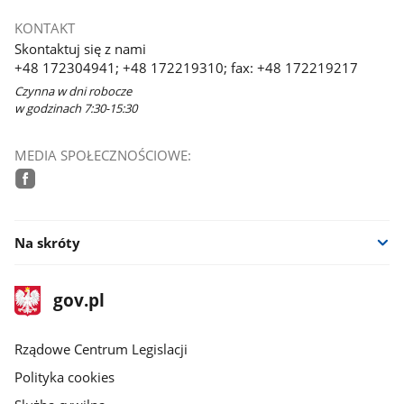
KONTAKT
Skontaktuj się z nami
+48 172304941; +48 172219310; fax: +48 172219217
Czynna w dni robocze
w godzinach 7:30-15:30
MEDIA SPOŁECZNOŚCIOWE:
facebook
Na skróty
stopka
Strona
gov.pl
gov.pl
główna
Rządowe Centrum Legislacji
Polityka cookies