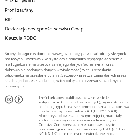
Służba cywilna
Profil zaufany
BIP
Deklaracja dostępności serwisu Gov.pl
Klauzula RODO
Strony dostępne w domenie www.gov.pl mogą zawierać adresy skrzynek
mailowych. Użytkownik korzystający z odnośnika będącego adresem e-
mail zgadza się na przetwarzanie jego danych (adres e-mail oraz
dobrowolnie podanych danych w wiadomości) w celu przesłania
odpowiedzi na przesłane pytania. Szczegóły przetwarzania danych przez
każdą z jednostek znajdują się w ich politykach przetwarzania danych
osobowych.
Treści tekstowe publikowane w serwisie (z
wyłączeniem treści audiowizualnych), są udostępniane
na licencji typu Creative Commons: uznanie autorstwa
- na tych samych warunkach 4.0 (CC BY-SA 4.0).
Materiały audiowizualne, w tym zdjęcia, materiały
audio i wideo, są udostępniane na licencji typu
Creative Commons: uznanie autorstwa użycie
niekomercyjne - bez utworów zależnych 4.0 (CC BY-
NC-ND 4.0), o ile nie jest to stwierdzone inaczej.