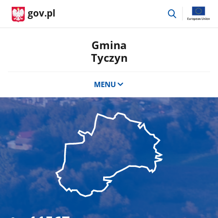
przejdź
gov.pl
do
wyszukiwar
Gmina
Tyczyn
MENU