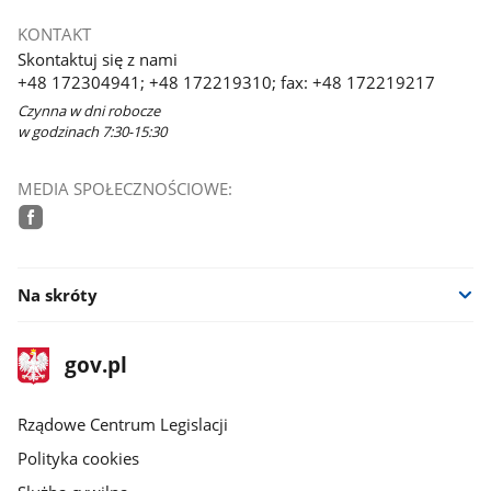
KONTAKT
Skontaktuj się z nami
+48 172304941; +48 172219310; fax: +48 172219217
Czynna w dni robocze
w godzinach 7:30-15:30
MEDIA SPOŁECZNOŚCIOWE:
facebook
Na skróty
stopka
Strona
gov.pl
gov.pl
główna
Rządowe Centrum Legislacji
Polityka cookies