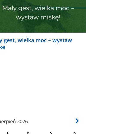
y gest, wielka moc – wystaw
kę
ierpień
2026
C
P
S
N