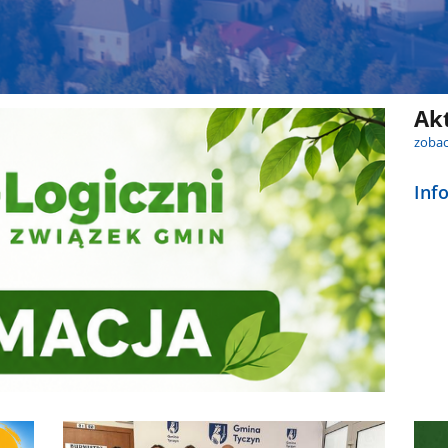
Ak
zobac
Inf