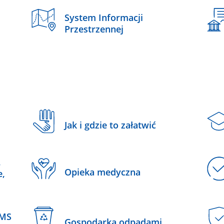
System Informacji
Przestrzennej
Jak i gdzie to załatwić
,
Opieka medyczna
e,
SMS
Gospodarka odpadami