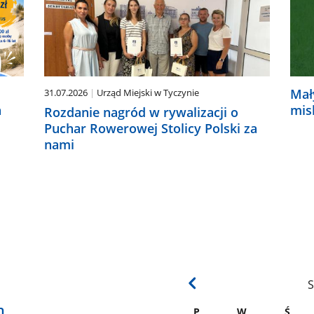
Mał
31.07.2026
Urząd Miejski w Tyczynie
a
mis
Rozdanie nagród w rywalizacji o
Puchar Rowerowej Stolicy Polski za
nami
S
h
P
W
Ś