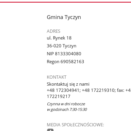
stopka
Gmina Tyczyn
ADRES
ul. Rynek 18
36-020 Tyczyn
NIP 8133304080
Regon 690582163
KONTAKT
Skontaktuj się z nami
+48 172304941; +48 172219310; fax: +
172219217
Czynna w dni robocze
w godzinach 7:30-15:30
MEDIA SPOŁECZNOŚCIOWE: