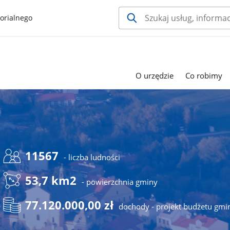
orialnego
O urzędzie
Co robimy
11567
- liczba ludności
53,7 km2
- powierzchnia gminy
77.120.000,00 zł
dochody - projekt budżetu gmi