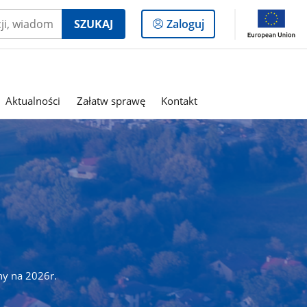
Logowanie
SZUKAJ
Zaloguj
do
panelu
Aktualności
Załatw sprawę
Kontakt
ny na 2026r.