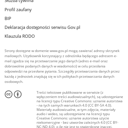
Służba cywilna
Profil zaufany
BIP
Deklaracja dostępności serwisu Gov.pl
Klauzula RODO
Strony dostępne w domenie www.gov.pl mogą zawierać adresy skrzynek
mailowych. Użytkownik korzystający z odnośnika będącego adresem e-
mail zgadza się na przetwarzanie jego danych (adres e-mail oraz
dobrowolnie podanych danych w wiadomości) w celu przesłania
odpowiedzi na przesłane pytania. Szczegóły przetwarzania danych przez
każdą z jednostek znajdują się w ich politykach przetwarzania danych
osobowych.
Treści tekstowe publikowane w serwisie (z
wyłączeniem treści audiowizualnych), są udostępniane
na licencji typu Creative Commons: uznanie autorstwa
- na tych samych warunkach 4.0 (CC BY-SA 4.0).
Materiały audiowizualne, w tym zdjęcia, materiały
audio i wideo, są udostępniane na licencji typu
Creative Commons: uznanie autorstwa użycie
niekomercyjne - bez utworów zależnych 4.0 (CC BY-
NC-ND 4.0), o ile nie jest to stwierdzone inaczej.