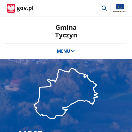
przejdź
gov.pl
do
wyszukiwar
Gmina
Tyczyn
MENU