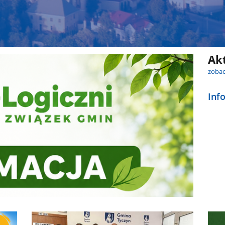
Ak
zobac
Inf