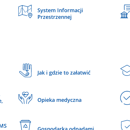
System Informacji
Przestrzennej
Jak i gdzie to załatwić
,
Opieka medyczna
e,
SMS
Gospodarka odpadami