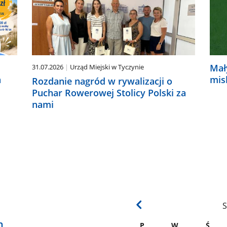
Mał
31.07.2026
Urząd Miejski w Tyczynie
a
mis
Rozdanie nagród w rywalizacji o
Puchar Rowerowej Stolicy Polski za
nami
S
h
P
W
Ś