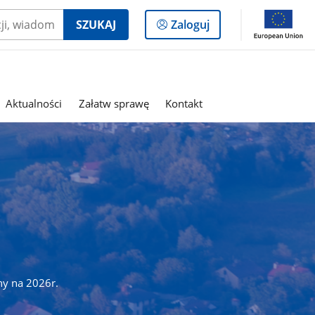
Logowanie
SZUKAJ
Zaloguj
do
panelu
Aktualności
Załatw sprawę
Kontakt
ny na 2026r.