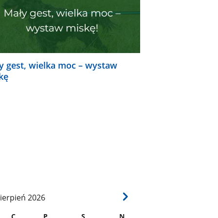
y gest, wielka moc – wystaw
kę
ierpień
2026
C
P
S
N