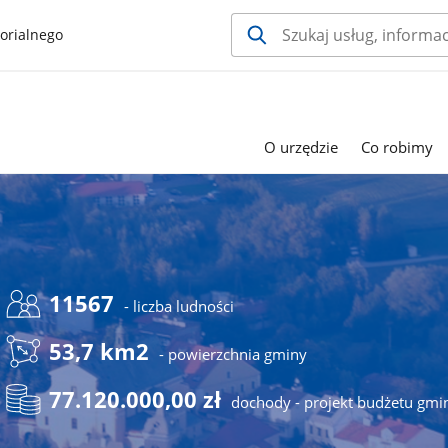
orialnego
O urzędzie
Co robimy
11567
- liczba ludności
53,7 km2
- powierzchnia gminy
77.120.000,00 zł
dochody - projekt budżetu gmi