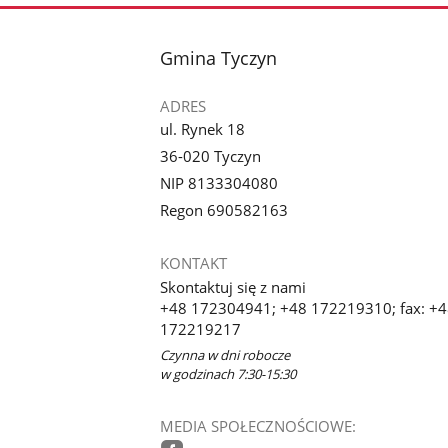
stopka
Gmina Tyczyn
ADRES
ul. Rynek 18
36-020 Tyczyn
NIP 8133304080
Regon 690582163
KONTAKT
Skontaktuj się z nami
+48 172304941; +48 172219310; fax: +
172219217
Czynna w dni robocze
w godzinach 7:30-15:30
MEDIA SPOŁECZNOŚCIOWE: