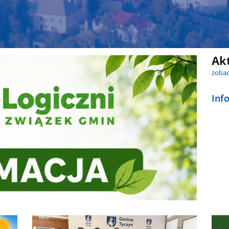
Ak
zobac
Inf