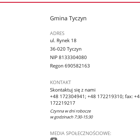
stopka
Gmina Tyczyn
ADRES
ul. Rynek 18
36-020 Tyczyn
NIP 8133304080
Regon 690582163
KONTAKT
Skontaktuj się z nami
+48 172304941; +48 172219310; fax: +
172219217
Czynna w dni robocze
w godzinach 7:30-15:30
MEDIA SPOŁECZNOŚCIOWE: