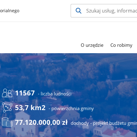
orialnego
O urzędzie
Co robimy
11567
- liczba ludności
53,7 km2
- powierzchnia gminy
77.120.000,00 zł
dochody - projekt budżetu gmi