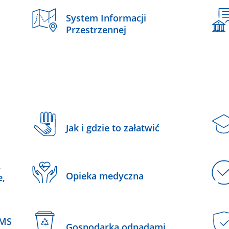
System Informacji
Przestrzennej
Jak i gdzie to załatwić
,
Opieka medyczna
e,
SMS
Gospodarka odpadami