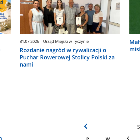
Mał
31.07.2026
Urząd Miejski w Tyczynie
a
mis
Rozdanie nagród w rywalizacji o
Puchar Rowerowej Stolicy Polski za
nami
S
h
P
W
Ś