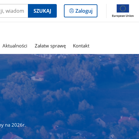
Logowanie
SZUKAJ
Zaloguj
do
panelu
Aktualności
Załatw sprawę
Kontakt
ny na 2026r.