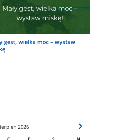
y gest, wielka moc – wystaw
kę
ierpień
2026
C
P
S
N