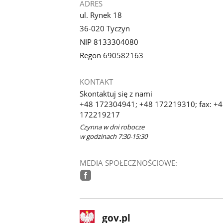
ADRES
ul. Rynek 18
36-020 Tyczyn
NIP 8133304080
Regon 690582163
KONTAKT
Skontaktuj się z nami
+48 172304941; +48 172219310; fax: +
172219217
Czynna w dni robocze
w godzinach 7:30-15:30
MEDIA SPOŁECZNOŚCIOWE:
facebook
stopka
Strona
gov.pl