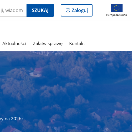
Logowanie
SZUKAJ
Zaloguj
do
panelu
Aktualności
Załatw sprawę
Kontakt
ny na 2026r.