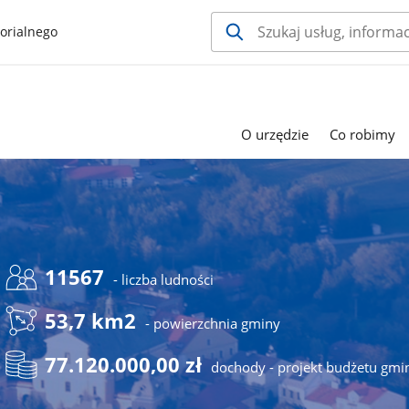
orialnego
O urzędzie
Co robimy
11567
- liczba ludności
53,7 km2
- powierzchnia gminy
77.120.000,00 zł
dochody - projekt budżetu gmi