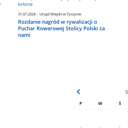
a
31.07.2026
Urząd Miejski w Tyczynie
Rozdanie nagród w rywalizacji o
Puchar Rowerowej Stolicy Polski za
nami
S
P
W
Ś
3
4
5