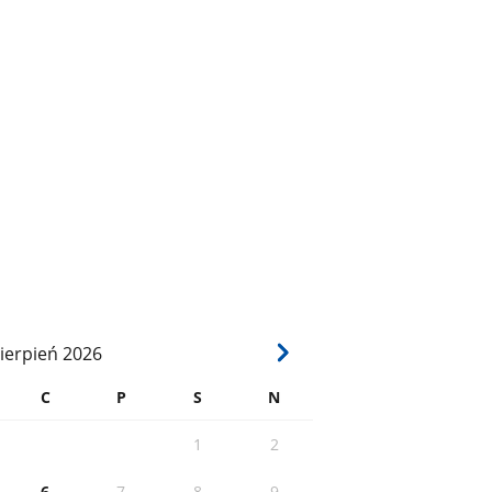
ierpień
2026
C
P
S
N
1
2
6
7
8
9