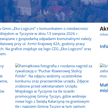
Ak
zobac
Inf
Mał
mis