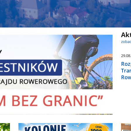
Ak
zobac
29.08
Roz
Tra
Row