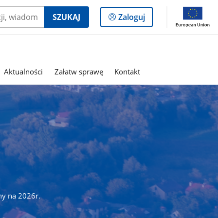
Logowanie
SZUKAJ
Zaloguj
do
panelu
Aktualności
Załatw sprawę
Kontakt
ny na 2026r.