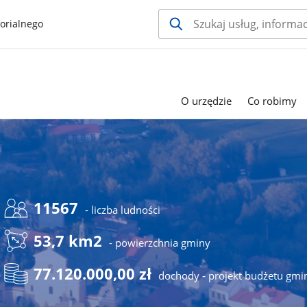
orialnego
O urzędzie
Co robimy
11567
- liczba ludności
53,7 km2
- powierzchnia gminy
77.120.000,00 zł
dochody - projekt budżetu gmi