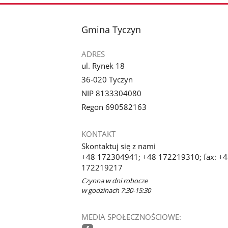
stopka
Gmina Tyczyn
ADRES
ul. Rynek 18
36-020 Tyczyn
NIP 8133304080
Regon 690582163
KONTAKT
Skontaktuj się z nami
+48 172304941; +48 172219310; fax: +
172219217
Czynna w dni robocze
w godzinach 7:30-15:30
MEDIA SPOŁECZNOŚCIOWE: