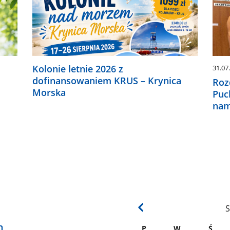
Kolonie letnie 2026 z
31.07
dofinansowaniem KRUS – Krynica
Roz
Morska
Puc
nam
S
h
P
W
Ś