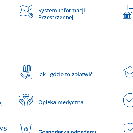
System Informacji
Przestrzennej
Jak i gdzie to załatwić
,
Opieka medyczna
e,
SMS
Gospodarka odpadami