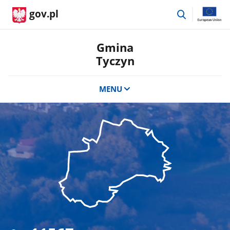
przejdź
gov.pl
do
wyszukiwar
Gmina
Tyczyn
MENU