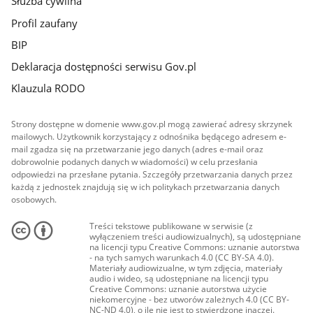
Służba cywilna
Profil zaufany
BIP
Deklaracja dostępności serwisu Gov.pl
Klauzula RODO
Strony dostępne w domenie www.gov.pl mogą zawierać adresy skrzynek
mailowych. Użytkownik korzystający z odnośnika będącego adresem e-
mail zgadza się na przetwarzanie jego danych (adres e-mail oraz
dobrowolnie podanych danych w wiadomości) w celu przesłania
odpowiedzi na przesłane pytania. Szczegóły przetwarzania danych przez
każdą z jednostek znajdują się w ich politykach przetwarzania danych
osobowych.
Treści tekstowe publikowane w serwisie (z
wyłączeniem treści audiowizualnych), są udostępniane
na licencji typu Creative Commons: uznanie autorstwa
- na tych samych warunkach 4.0 (CC BY-SA 4.0).
Materiały audiowizualne, w tym zdjęcia, materiały
audio i wideo, są udostępniane na licencji typu
Creative Commons: uznanie autorstwa użycie
niekomercyjne - bez utworów zależnych 4.0 (CC BY-
NC-ND 4.0), o ile nie jest to stwierdzone inaczej.