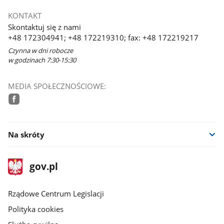
KONTAKT
Skontaktuj się z nami
+48 172304941; +48 172219310; fax: +48 172219217
Czynna w dni robocze
w godzinach 7:30-15:30
MEDIA SPOŁECZNOŚCIOWE:
facebook
Na skróty
stopka
Strona
gov.pl
gov.pl
główna
Rządowe Centrum Legislacji
Polityka cookies