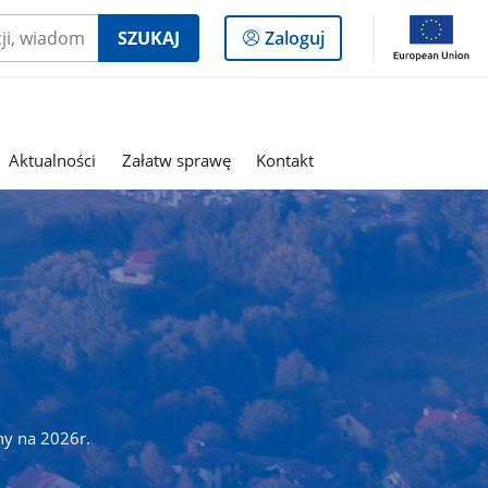
Logowanie
SZUKAJ
Zaloguj
do
panelu
Aktualności
Załatw sprawę
Kontakt
ny na 2026r.