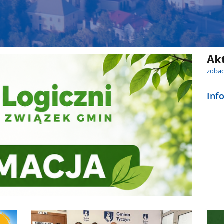
Ak
zobac
Inf