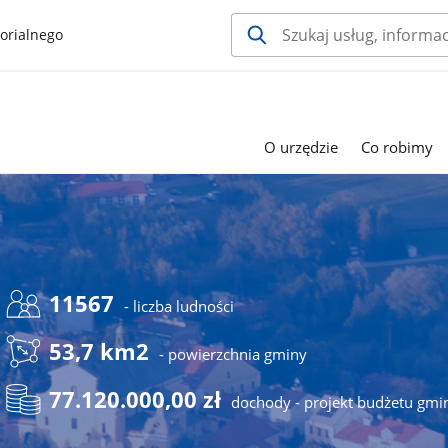
orialnego
O urzędzie
Co robimy
11567
- liczba ludności
53,7 km2
- powierzchnia gminy
77.120.000,00 zł
dochody - projekt budżetu gmi