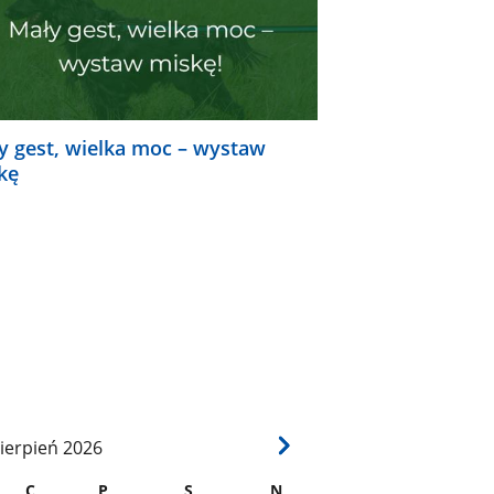
y gest, wielka moc – wystaw
kę
ierpień
2026
C
P
S
N