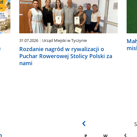
Mał
31.07.2026
Urząd Miejski w Tyczynie
a
mis
Rozdanie nagród w rywalizacji o
Puchar Rowerowej Stolicy Polski za
nami
S
h
P
W
Ś