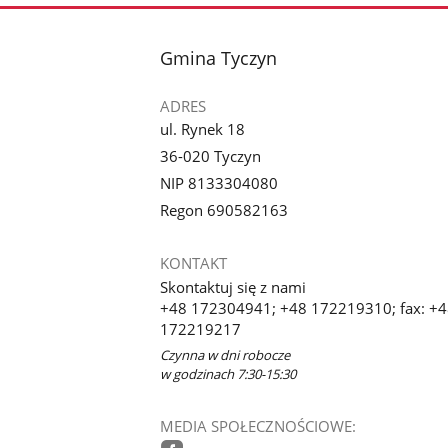
stopka
Gmina Tyczyn
ADRES
ul. Rynek 18
36-020 Tyczyn
NIP 8133304080
Regon 690582163
KONTAKT
Skontaktuj się z nami
+48 172304941; +48 172219310; fax: +
172219217
Czynna w dni robocze
w godzinach 7:30-15:30
MEDIA SPOŁECZNOŚCIOWE: