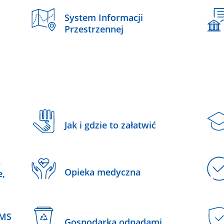
System Informacji
Przestrzennej
Jak i gdzie to załatwić
,
Opieka medyczna
e,
SMS
Gospodarka odpadami