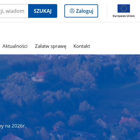
Logowanie
SZUKAJ
Zaloguj
do
panelu
Aktualności
Załatw sprawę
Kontakt
ny na 2026r.