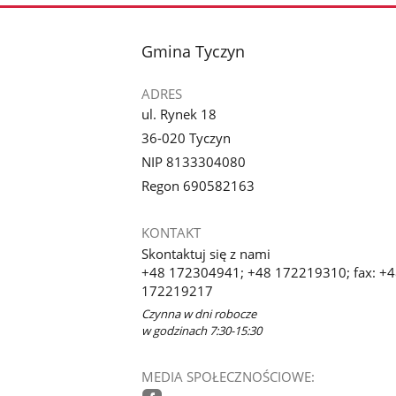
stopka
Gmina Tyczyn
ADRES
ul. Rynek 18
36-020 Tyczyn
NIP 8133304080
Regon 690582163
KONTAKT
Skontaktuj się z nami
+48 172304941; +48 172219310; fax: +
172219217
Czynna w dni robocze
w godzinach 7:30-15:30
MEDIA SPOŁECZNOŚCIOWE: