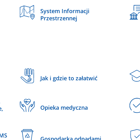
System Informacji
Przestrzennej
Jak i gdzie to załatwić
,
Opieka medyczna
e,
SMS
Gospodarka odpadami