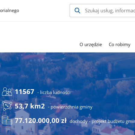
orialnego
O urzędzie
Co robimy
11567
- liczba ludności
53,7 km2
- powierzchnia gminy
77.120.000,00 zł
dochody - projekt budżetu gmi