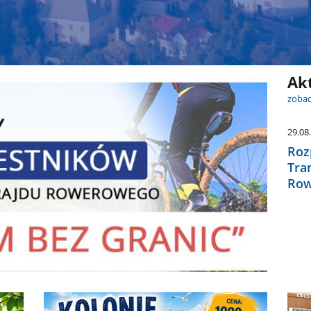
Ak
zobac
29.08
Roz
Tra
Row