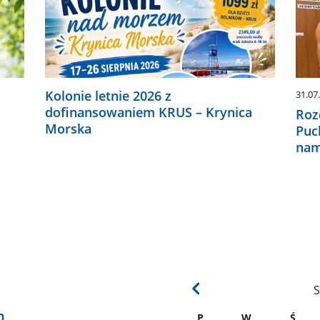
Kolonie letnie 2026 z
31.07
dofinansowaniem KRUS – Krynica
Roz
Morska
Puc
nam
S
h
P
W
Ś