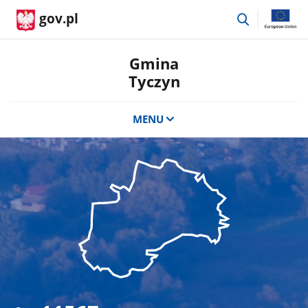
przejdź
gov.pl
do
wyszukiwar
Gmina
Tyczyn
MENU