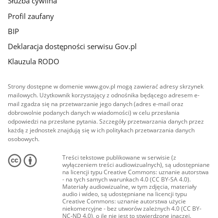
Służba cywilna
Profil zaufany
BIP
Deklaracja dostępności serwisu Gov.pl
Klauzula RODO
Strony dostępne w domenie www.gov.pl mogą zawierać adresy skrzynek
mailowych. Użytkownik korzystający z odnośnika będącego adresem e-
mail zgadza się na przetwarzanie jego danych (adres e-mail oraz
dobrowolnie podanych danych w wiadomości) w celu przesłania
odpowiedzi na przesłane pytania. Szczegóły przetwarzania danych przez
każdą z jednostek znajdują się w ich politykach przetwarzania danych
osobowych.
Treści tekstowe publikowane w serwisie (z
wyłączeniem treści audiowizualnych), są udostępniane
na licencji typu Creative Commons: uznanie autorstwa
- na tych samych warunkach 4.0 (CC BY-SA 4.0).
Materiały audiowizualne, w tym zdjęcia, materiały
audio i wideo, są udostępniane na licencji typu
Creative Commons: uznanie autorstwa użycie
niekomercyjne - bez utworów zależnych 4.0 (CC BY-
NC-ND 4.0), o ile nie jest to stwierdzone inaczej.