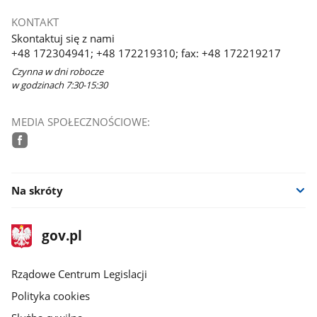
KONTAKT
Skontaktuj się z nami
+48 172304941; +48 172219310; fax: +48 172219217
Czynna w dni robocze
w godzinach 7:30-15:30
MEDIA SPOŁECZNOŚCIOWE:
facebook
Na skróty
stopka
Strona
gov.pl
gov.pl
główna
Rządowe Centrum Legislacji
Polityka cookies