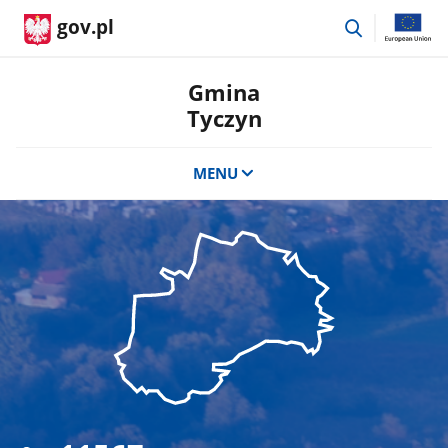
przejdź
gov.pl
do
wyszukiwar
Gmina
Tyczyn
MENU