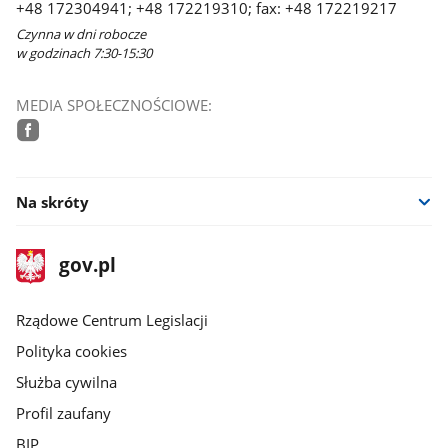
+48 172304941; +48 172219310; fax: +48 172219217
Czynna w dni robocze
w godzinach 7:30-15:30
MEDIA SPOŁECZNOŚCIOWE:
facebook
Na skróty
stopka
Strona
gov.pl
gov.pl
główna
Rządowe Centrum Legislacji
Polityka cookies
Służba cywilna
Profil zaufany
BIP