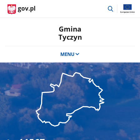
przejdź
gov.pl
do
wyszukiwar
Gmina
Tyczyn
MENU