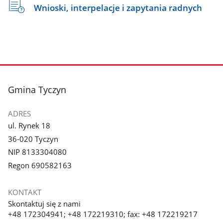
Wnioski, interpelacje i zapytania radnych
stopka
Gmina Tyczyn
ADRES
ul. Rynek 18
36-020 Tyczyn
NIP 8133304080
Regon 690582163
KONTAKT
Skontaktuj się z nami
+48 172304941; +48 172219310; fax: +48 172219217