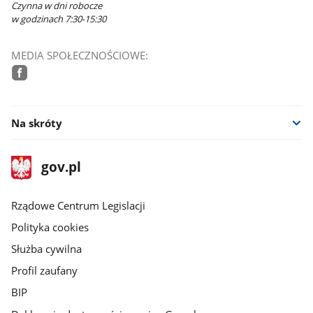
Czynna w dni robocze
w godzinach 7:30-15:30
MEDIA SPOŁECZNOŚCIOWE:
facebook
Na skróty
stopka
Strona
gov.pl
gov.pl
główna
Rządowe Centrum Legislacji
Polityka cookies
Służba cywilna
Profil zaufany
BIP