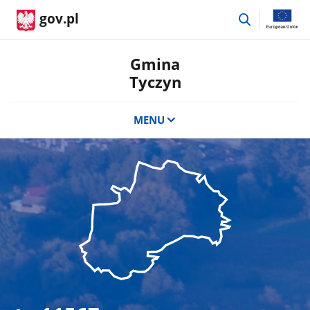
przejdź
gov.pl
do
wyszukiwar
Gmina
Tyczyn
MENU