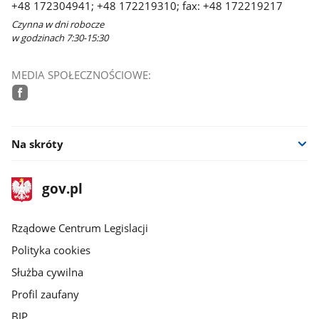
+48 172304941; +48 172219310; fax: +48 172219217
Czynna w dni robocze
w godzinach 7:30-15:30
MEDIA SPOŁECZNOŚCIOWE:
facebook
Na skróty
stopka
Strona
gov.pl
gov.pl
główna
Rządowe Centrum Legislacji
Polityka cookies
Służba cywilna
Profil zaufany
BIP