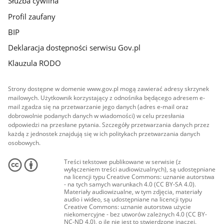
Służba cywilna
Profil zaufany
BIP
Deklaracja dostępności serwisu Gov.pl
Klauzula RODO
Strony dostępne w domenie www.gov.pl mogą zawierać adresy skrzynek
mailowych. Użytkownik korzystający z odnośnika będącego adresem e-
mail zgadza się na przetwarzanie jego danych (adres e-mail oraz
dobrowolnie podanych danych w wiadomości) w celu przesłania
odpowiedzi na przesłane pytania. Szczegóły przetwarzania danych przez
każdą z jednostek znajdują się w ich politykach przetwarzania danych
osobowych.
Treści tekstowe publikowane w serwisie (z
wyłączeniem treści audiowizualnych), są udostępniane
na licencji typu Creative Commons: uznanie autorstwa
- na tych samych warunkach 4.0 (CC BY-SA 4.0).
Materiały audiowizualne, w tym zdjęcia, materiały
audio i wideo, są udostępniane na licencji typu
Creative Commons: uznanie autorstwa użycie
niekomercyjne - bez utworów zależnych 4.0 (CC BY-
NC-ND 4.0), o ile nie jest to stwierdzone inaczej.