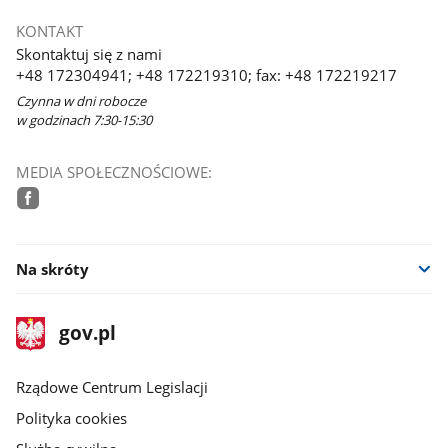
KONTAKT
Skontaktuj się z nami
+48 172304941; +48 172219310; fax: +48 172219217
Czynna w dni robocze
w godzinach 7:30-15:30
MEDIA SPOŁECZNOŚCIOWE:
facebook
Na skróty
stopka
Strona
gov.pl
gov.pl
główna
Rządowe Centrum Legislacji
Polityka cookies