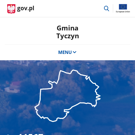
przejdź
gov.pl
do
wyszukiwar
Gmina
Tyczyn
MENU