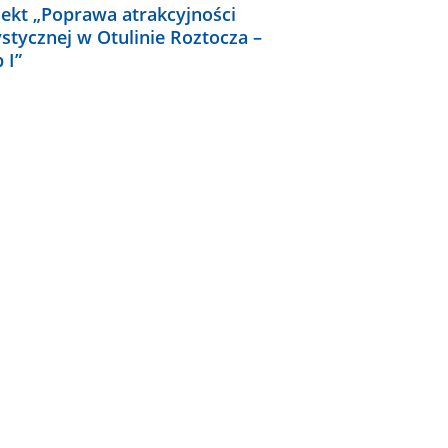
jekt „Poprawa atrakcyjności
ystycznej w Otulinie Roztocza –
 I”