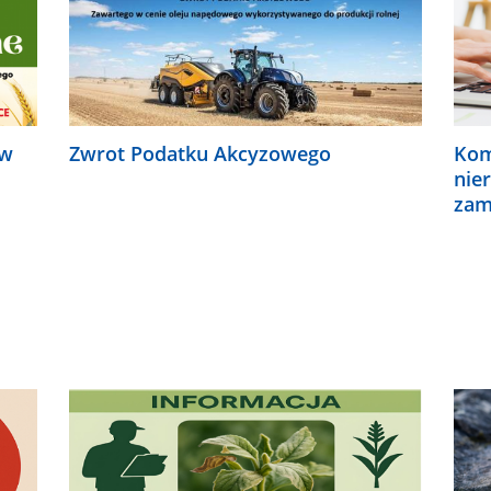
 w
Zwrot Podatku Akcyzowego
Kom
nie
zam