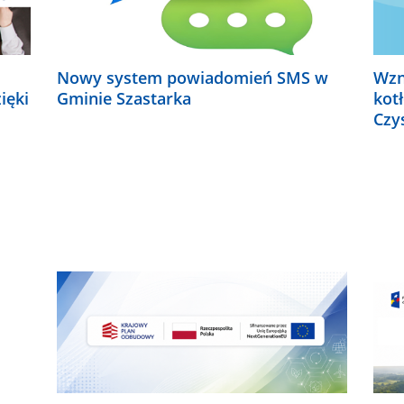
Nowy system powiadomień SMS w
Wzn
ięki
Gminie Szastarka
kot
Czy