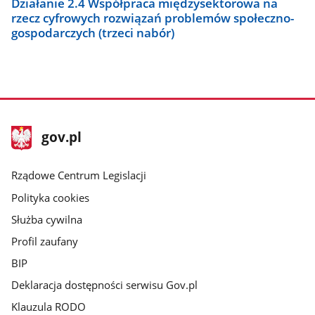
Działanie 2.4 Współpraca międzysektorowa na
rzecz cyfrowych rozwiązań problemów społeczno-
gospodarczych (trzeci nabór)
stopka
Strona
gov.pl
gov.pl
główna
Rządowe Centrum Legislacji
Polityka cookies
Służba cywilna
Profil zaufany
BIP
Deklaracja dostępności serwisu Gov.pl
Klauzula RODO