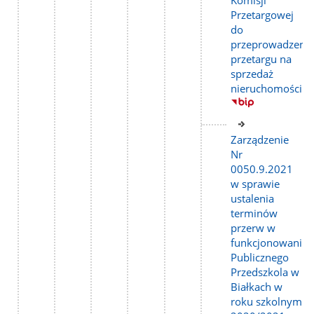
Przetargowej
do
przeprowadzeni
przetargu na
sprzedaż
nieruchomości
Link
do
Zarządzenie
strony
Nr
0050.9.2021
w sprawie
ustalenia
terminów
przerw w
funkcjonowaniu
Publicznego
Przedszkola w
Białkach w
roku szkolnym