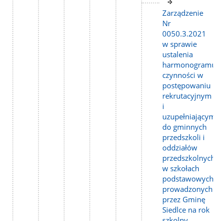
Link
do
Zarządzenie
strony
Nr
0050.3.2021
w sprawie
ustalenia
harmonogramu
czynności w
postępowaniu
rekrutacyjnym
i
uzupełniającym
do gminnych
przedszkoli i
oddziałów
przedszkolnych
w szkołach
podstawowych
prowadzonych
przez Gminę
Siedlce na rok
szkolny