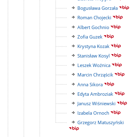
strony
do
Link
Bogusława Gorzała
strony
do
Link
Roman Chojecki
strony
do
Link
Albert Gochnio
strony
do
Link
Zofia Guzek
strony
do
Link
Krystyna Kozak
strony
do
Link
Stanisław Kosyl
strony
do
Link
Leszek Woźnica
strony
do
Link
Marcin Chrząścik
strony
do
Link
Anna Sikora
strony
do
Link
Edyta Ambroziak
strony
do
Link
Janusz Wiśniewski
strony
do
Link
Izabela Ornoch
strony
do
Link
Grzegorz Matuszyński
strony
do
strony