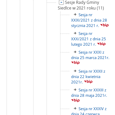
Link
Sesje Rady Gminy
do
liczba
Siedlce w 2021 roku
(11)
strony
podstron
Link
Sesja nr
do
XXIX/2021 z dnia 28
strony
stycznia 2021 r.
Link
Sesja nr
do
XXX/2021 z dnia 25
strony
lutego 2021 r.
Link
Sesja nr XXXI z
do
dnia 25 marca 2021r.
strony
Link
Sesja nr XXXII z
do
dnia 22 kwietnia
strony
2021r.
Link
Sesja nr XXXIII z
do
dnia 28 maja 2021r.
strony
Link
Sesja nr XXXIV z
do
dnia 24 czerwca