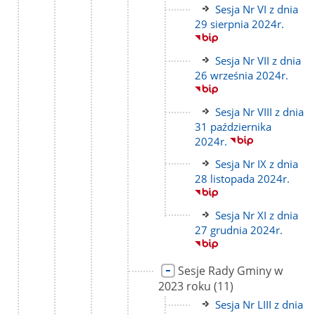
Link
Sesja Nr VI z dnia
do
29 sierpnia 2024r.
strony
Link
Sesja Nr VII z dnia
do
26 września 2024r.
strony
Link
Sesja Nr VIII z dnia
do
31 października
strony
2024r.
Link
Sesja Nr IX z dnia
do
28 listopada 2024r.
strony
Link
Sesja Nr XI z dnia
do
27 grudnia 2024r.
strony
Link
Sesje Rady Gminy w
do
liczba
2023 roku
(11)
strony
podstron
Link
Sesja Nr LIII z dnia