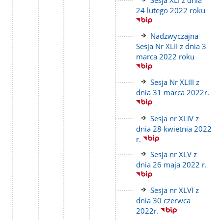
Sesja XLI z dnia
do
24 lutego 2022 roku
strony
Link
Nadzwyczajna
do
Sesja Nr XLII z dnia 3
strony
marca 2022 roku
Link
Sesja Nr XLIII z
do
dnia 31 marca 2022r.
strony
Link
Sesja nr XLIV z
do
dnia 28 kwietnia 2022
strony
r.
Link
Sesja nr XLV z
do
dnia 26 maja 2022 r.
strony
Link
Sesja nr XLVI z
do
dnia 30 czerwca
strony
2022r.