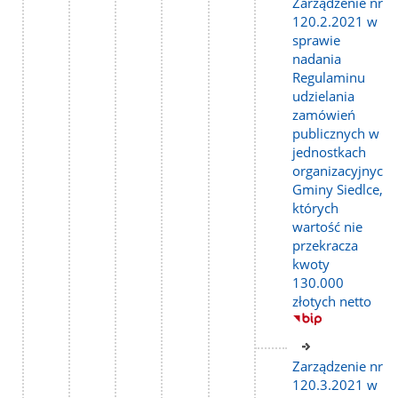
do
Zarządzenie nr
strony
120.2.2021 w
sprawie
nadania
Regulaminu
udzielania
zamówień
publicznych w
jednostkach
organizacyjnych
Gminy Siedlce,
których
wartość nie
przekracza
kwoty
130.000
złotych netto
Link
do
Zarządzenie nr
strony
120.3.2021 w