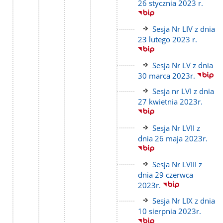
do
26 stycznia 2023 r.
strony
Link
Sesja Nr LIV z dnia
do
23 lutego 2023 r.
strony
Link
Sesja Nr LV z dnia
do
30 marca 2023r.
strony
Link
Sesja nr LVI z dnia
do
27 kwietnia 2023r.
strony
Link
Sesja Nr LVII z
do
dnia 26 maja 2023r.
strony
Link
Sesja Nr LVIII z
do
dnia 29 czerwca
strony
2023r.
Link
Sesja Nr LIX z dnia
do
10 sierpnia 2023r.
strony