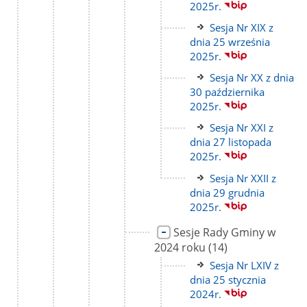
strony
2025r.
Link
Sesja Nr XIX z
do
dnia 25 września
strony
2025r.
Link
Sesja Nr XX z dnia
do
30 października
strony
2025r.
Link
Sesja Nr XXI z
do
dnia 27 listopada
strony
2025r.
Link
Sesja Nr XXII z
do
dnia 29 grudnia
strony
2025r.
Link
Sesje Rady Gminy w
do
liczba
2024 roku
(14)
strony
podstron
Link
Sesja Nr LXIV z
do
dnia 25 stycznia
strony
2024r.