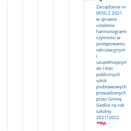
Link
do
Zarządzenie nr
strony
0050.2.2021
w sprawie
ustalenia
harmonogramu
czynności w
postępowaniu
rekrutacyjnym
i
uzupełniającym
do I klas
publicznych
szkół
podstawowych
prowadzonych
przez Gminę
Siedlce na rok
szkolny
2021/2022