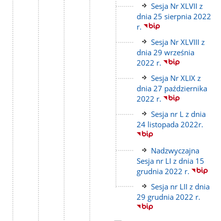
Link
Sesja Nr XLVII z
do
dnia 25 sierpnia 2022
strony
r.
Link
Sesja Nr XLVIII z
do
dnia 29 września
strony
2022 r.
Link
Sesja Nr XLIX z
do
dnia 27 października
strony
2022 r.
Link
Sesja nr L z dnia
do
24 listopada 2022r.
strony
Link
Nadzwyczajna
do
Sesja nr LI z dnia 15
strony
grudnia 2022 r.
Link
Sesja nr LII z dnia
do
29 grudnia 2022 r.
strony