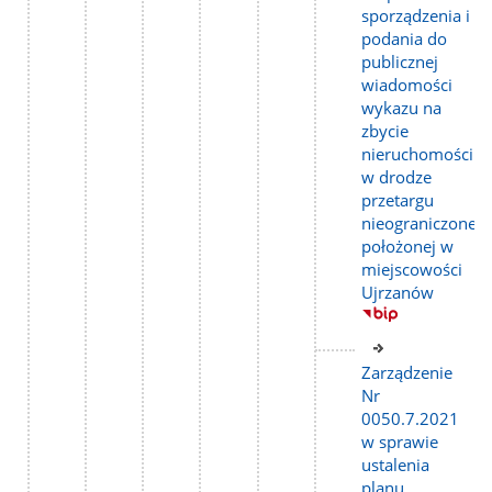
sporządzenia i
podania do
publicznej
wiadomości
wykazu na
zbycie
nieruchomości
w drodze
przetargu
nieograniczoneg
położonej w
miejscowości
Ujrzanów
Link
do
Zarządzenie
strony
Nr
0050.7.2021
w sprawie
ustalenia
planu