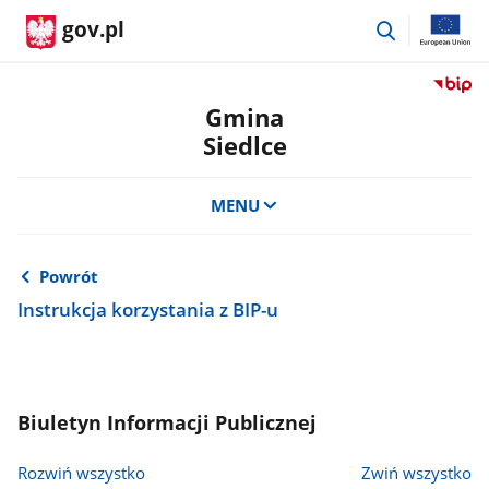
przejdź
gov.pl
do
wyszukiwar
Przejdź
do
Gmina
serwis
Siedlce
Biulety
Informa
Publicz
MENU
Gmina
Siedlce
Powrót
Instrukcja korzystania z BIP-u
Biuletyn Informacji Publicznej
Rozwiń wszystko
Zwiń wszystko