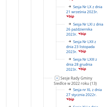
Link
Sesja Nr LX z dnia
do
21 września 2023r.
strony
Link
Sesja Nr LXI z dnia
do
26 października
strony
2023r.
Link
Sesja Nr LXII z
do
dnia 23 listopada
strony
2023r.
Link
Sesja Nr LXIII z
do
dnia 28 grudnia
strony
2023r.
Link
Sesje Rady Gminy
do
liczba
Siedlce w 2022 roku
(13)
strony
podstron
Link
Sesja nr XL z dnia
do
27 stycznia 2022r.
strony
Link