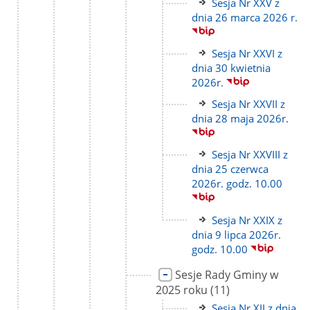
Link
Sesja Nr XXV z
do
dnia 26 marca 2026 r.
strony
Link
Sesja Nr XXVI z
do
dnia 30 kwietnia
strony
2026r.
Link
Sesja Nr XXVII z
do
dnia 28 maja 2026r.
strony
Link
Sesja Nr XXVIII z
do
dnia 25 czerwca
strony
2026r. godz. 10.00
Link
Sesja Nr XXIX z
do
dnia 9 lipca 2026r.
strony
godz. 10.00
Link
Sesje Rady Gminy w
do
liczba
2025 roku
(11)
strony
podstron
Link
Sesja Nr XII z dnia