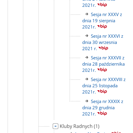
strony
2021r.
Link
Sesja nr XXXV z
do
dnia 19 sierpnia
strony
2021r.
Link
Sesja nr XXXVI z
do
dnia 30 wrzesnia
strony
2021 r.
Link
Sesja nr XXXVII z
do
dnia 28 października
strony
2021r.
Link
Sesja nr XXXVIII z
do
dnia 25 listopada
strony
2021r.
Link
Sesja nr XXXIX z
do
dnia 29 grudnia
strony
2021r.
Link
liczba
Kluby Radnych
(1)
do
podstron