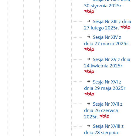
do
30 stycznia 2025r.
strony
Link
Sesja Nr XIII z dnia
do
27 lutego 2025r.
strony
Link
Sesja Nr XIV z
do
dnia 27 marca 2025r.
strony
Link
Sesja Nr XV z dnia
do
24 kwietnia 2025r.
strony
Link
Sesja Nr XVI z
do
dnia 29 maja 2025r.
strony
Link
Sesja Nr XVII z
do
dnia 26 czerwca
strony
2025r.
Link
Sesja Nr XVIII z
do
dnia 28 sierpnia