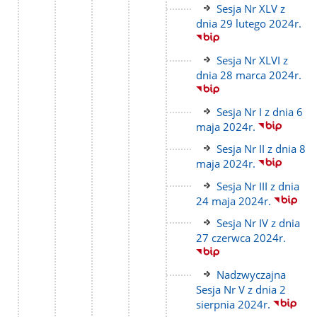
Link
Sesja Nr XLV z
do
dnia 29 lutego 2024r.
strony
Link
Sesja Nr XLVI z
do
dnia 28 marca 2024r.
strony
Link
Sesja Nr I z dnia 6
do
maja 2024r.
strony
Link
Sesja Nr II z dnia 8
do
maja 2024r.
strony
Link
Sesja Nr III z dnia
do
24 maja 2024r.
strony
Link
Sesja Nr IV z dnia
do
27 czerwca 2024r.
strony
Link
Nadzwyczajna
do
Sesja Nr V z dnia 2
strony
sierpnia 2024r.