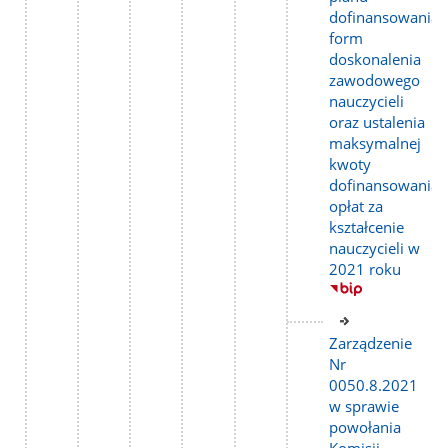
dofinansowania
form
doskonalenia
zawodowego
nauczycieli
oraz ustalenia
maksymalnej
kwoty
dofinansowania
opłat za
kształcenie
nauczycieli w
2021 roku
Link
do
Zarządzenie
strony
Nr
0050.8.2021
w sprawie
powołania
Komisji