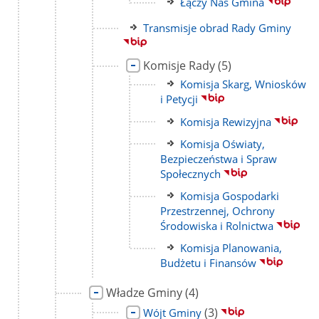
Link
Łączy Nas Gmina
strony
do
Link
Transmisje obrad Rady Gminy
strony
do
strony
Link
liczba
Komisje Rady
(5)
do
podstron
Link
Komisja Skarg, Wniosków
strony
do
i Petycji
strony
Link
Komisja Rewizyjna
do
Link
Komisja Oświaty,
strony
do
Bezpieczeństwa i Spraw
strony
Społecznych
Link
Komisja Gospodarki
do
Przestrzennej, Ochrony
strony
Środowiska i Rolnictwa
Link
Komisja Planowania,
do
Budżetu i Finansów
strony
Link
liczba
Władze Gminy
(4)
do
podstron
Link
liczba
(3)
Wójt Gminy