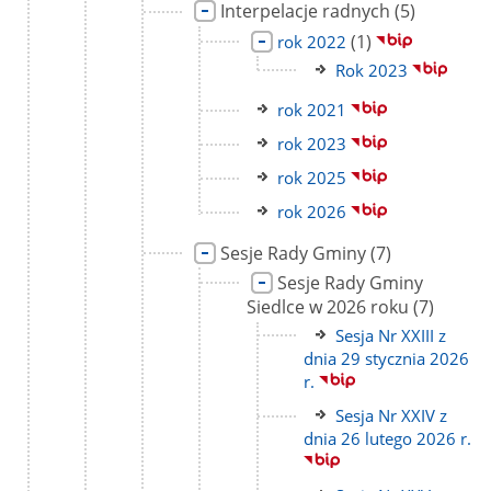
Link
liczba
Interpelacje radnych
(5)
do
podstron
Link
liczba
(1)
rok 2022
strony
do
podstron
Link
Rok 2023
strony
do
Link
rok 2021
strony
do
Link
rok 2023
strony
do
Link
rok 2025
strony
do
Link
rok 2026
strony
do
Link
liczba
Sesje Rady Gminy
(7)
strony
do
podstron
Link
Sesje Rady Gminy
strony
do
liczba
Siedlce w 2026 roku
(7)
strony
podstron
Link
Sesja Nr XXIII z
do
dnia 29 stycznia 2026
strony
r.
Link
Sesja Nr XXIV z
do
dnia 26 lutego 2026 r.
strony