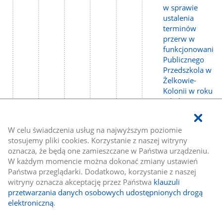
w sprawie
ustalenia
terminów
przerw w
funkcjonowaniu
Publicznego
Przedszkola w
Żelkowie-
Kolonii w roku
szkolnym
2020/2021
W celu świadczenia usług na najwyższym poziomie
Link
stosujemy pliki cookies. Korzystanie z naszej witryny
do
Zarządzenie
oznacza, że będą one zamieszczane w Państwa urządzeniu.
strony
Nr
W każdym momencie można dokonać zmiany ustawień
0050.16.2021
Państwa przeglądarki. Dodatkowo, korzystanie z naszej
w sprawie
witryny oznacza akceptację przez Państwa
klauzuli
sporządzenia i
przetwarzania danych osobowych udostępnionych drogą
podania do
elektroniczną
.
publicznej
wiadomości