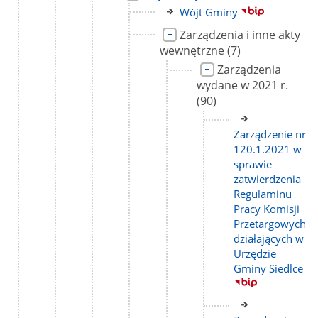
strony
do
podstron
Link
Wójt Gminy
strony
do
Link
Zarządzenia i inne akty
strony
do
liczba
wewnętrzne
(7)
strony
podstron
Link
Zarządzenia
do
liczba
wydane w 2021 r.
strony
pods
(90)
Link
do
Zarządzenie nr
strony
120.1.2021 w
sprawie
zatwierdzenia
Regulaminu
Pracy Komisji
Przetargowych
działających w
Urzędzie
Gminy Siedlce
Link