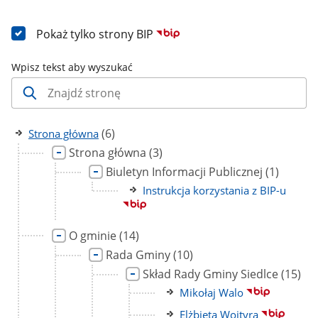
Pokaż tylko strony BIP
Wpisz tekst aby wyszukać
liczba
(6)
Strona główna
podstron
Link
liczba
Strona główna
(3)
do
podstron
Link
liczba
Biuletyn Informacji Publicznej
(1)
strony
do
podstron
Link
Instrukcja korzystania z BIP-u
strony
do
strony
Link
liczba
O gminie
(14)
do
podstron
Link
liczba
Rada Gminy
(10)
strony
do
podstron
Link
liczba
Skład Rady Gminy Siedlce
(15)
strony
do
podst
Link
Mikołaj Walo
strony
do
Link
Elżbieta Wojtyra