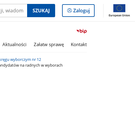
Logowanie
SZUKAJ
Zaloguj
do
panelu
Przejdź
do
serwisu
Aktualności
Załatw sprawę
Kontakt
Biuletyn
Informacji
kręgu wyborczym nr 12
Publicznej
h kandydatów na radnych w wyborach
Gmina
Ruda
Maleniecka