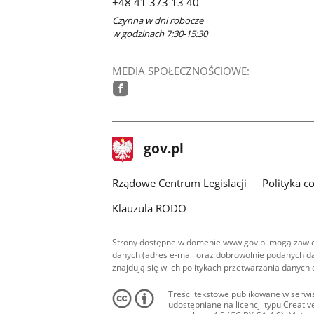
+48 41 373 13 40
Czynna w dni robocze
w godzinach 7:30-15:30
MEDIA SPOŁECZNOŚCIOWE:
facebook
stopka
Strona
gov.pl
gov.pl
główna
Rządowe Centrum Legislacji
Polityka c
Klauzula RODO
Strony dostępne w domenie www.gov.pl mogą zawier
danych (adres e-mail oraz dobrowolnie podanych da
znajdują się w ich politykach przetwarzania danych
Treści tekstowe publikowane w serwis
udostępniane na licencji typu Creat