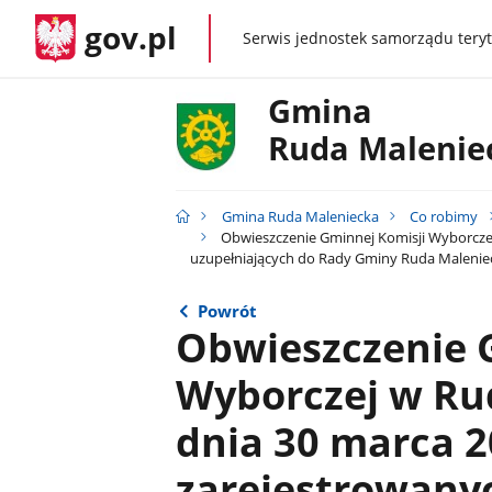
gov.pl
Serwis jednostek samorządu teryt
gov.pl
Gmina
Ruda Malenie
Gmina Ruda Maleniecka
Co robimy
Obwieszczenie Gminnej Komisji Wyborczej
uzupełniających do Rady Gminy Ruda Malenieck
Powrót
Obwieszczenie 
Wyborczej w Rud
dnia 30 marca 20
zarejestrowanyc