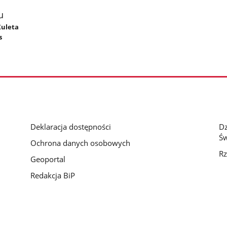
u
Kuleta
s
Deklaracja dostępności
D
Św
Ochrona danych osobowych
Rz
Geoportal
Redakcja BiP