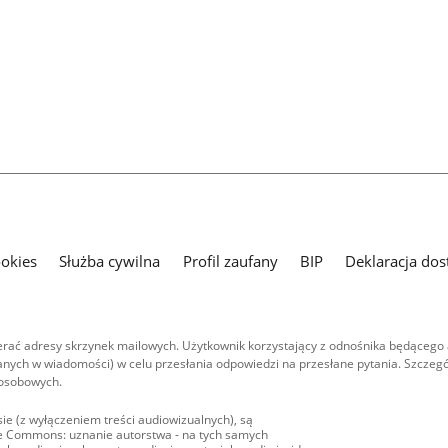
ookies
Służba cywilna
Profil zaufany
BIP
Deklaracja dos
ać adresy skrzynek mailowych. Użytkownik korzystający z odnośnika będącego 
nych w wiadomości) w celu przesłania odpowiedzi na przesłane pytania. Szczegó
 osobowych.
ie (z wyłączeniem treści audiowizualnych), są
ive Commons: uznanie autorstwa - na tych samych