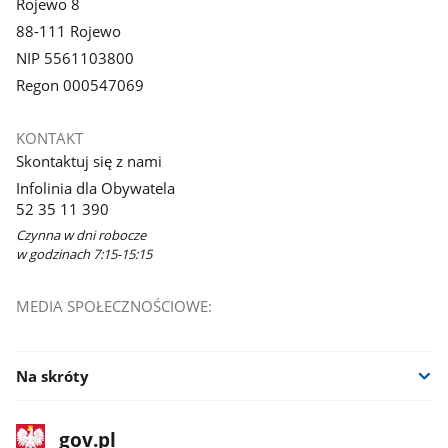
Rojewo 8
88-111 Rojewo
NIP 5561103800
Regon 000547069
KONTAKT
Skontaktuj się z nami
Infolinia dla Obywatela
52 35 11 390
Czynna w dni robocze
w godzinach 7:15-15:15
MEDIA SPOŁECZNOŚCIOWE:
Na skróty
stopka
Strona
gov.pl