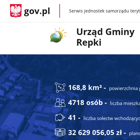
gov.pl
Serwis jednostek samorządu teryt
gov.pl
Urząd Gminy
Repki
168,8 km² -
powierzchnia
4718 osób -
liczba mieszk
41 -
liczba sołectw wchodzący
32 629 056,05 zł -
plan