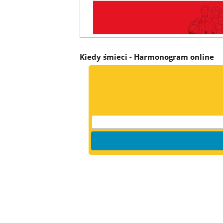
Kiedy
Kiedy śmieci - Harmonogram online
śmieci