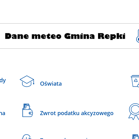
ady
Oświata
na
Zwrot podatku akcyzowego