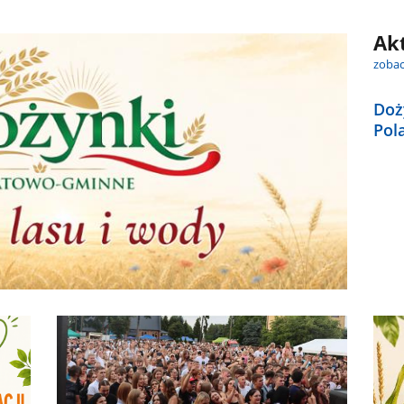
Ak
zobac
Doż
Pola