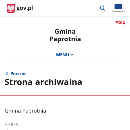
przejdź
gov.pl
do
wyszukiwar
Przejdź
do
Gmina
serwis
Paprotnia
Biulety
Informa
Publicz
MENU
Gmina
Paprot
Powrót
Strona archiwalna
stopka
Gmina Paprotnia
ADRES