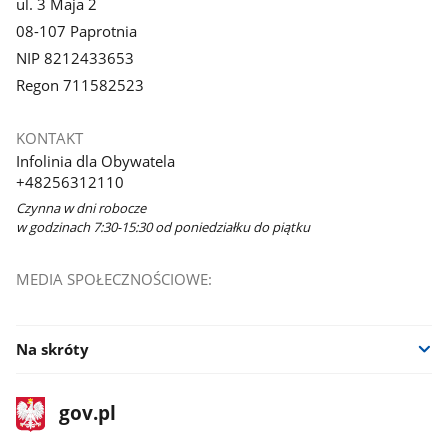
ul. 3 Maja 2
08-107 Paprotnia
NIP 8212433653
Regon 711582523
KONTAKT
Infolinia dla Obywatela
+48256312110
Czynna w dni robocze
w godzinach 7:30-15:30 od poniedziałku do piątku
MEDIA SPOŁECZNOŚCIOWE:
Na skróty
stopka
Strona
gov.pl
gov.pl
główna