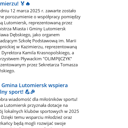
mierzu! 🏅🔥
 dniu 12 marca 2025 r. zawarte zostało
jne porozumienie o współpracy pomiędzy
ą Lutomiersk, reprezentowaną przez
istrza Miasta i Gminy Lutomiersk
sława Dębskiego, jako organem
adzącym Szkołę Podstawową im. Marii
pnickiej w Kazimierzu, reprezentowaną
z Dyrektora Kamila Krasnopolskiego, a
rzystwem Pływackim "OLIMPIJCZYK"
ezentowanym przez Sekretarza Tomasza
ńskiego.
 Gmina Lutomiersk wspiera
lny sport! 💪🎉
obra wiadomość dla miłośników sportu!
a Lutomiersk przyznała dotacje na
ój lokalnych klubów sportowych w 2025
. Dzięki temu wsparciu młodzież oraz
zkańcy będą mogli rozwijać swoje