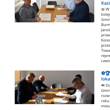
Kazi
📅 W
kole
Gmin
Burm
Jaro
prow
Kono
prze
Towa
repr
Lewi
⚽🏆
loka
📢 D
Gmin
rozw
roku
mies