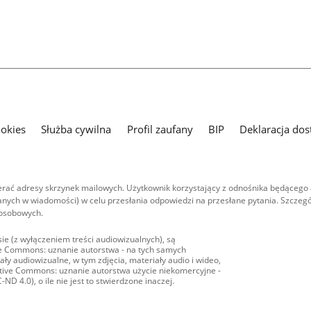
ookies
Służba cywilna
Profil zaufany
BIP
Deklaracja dos
ać adresy skrzynek mailowych. Użytkownik korzystający z odnośnika będącego 
nych w wiadomości) w celu przesłania odpowiedzi na przesłane pytania. Szczegó
 osobowych.
ie (z wyłączeniem treści audiowizualnych), są
ive Commons: uznanie autorstwa - na tych samych
ły audiowizualne, w tym zdjęcia, materiały audio i wideo,
eative Commons: uznanie autorstwa użycie niekomercyjne -
D 4.0), o ile nie jest to stwierdzone inaczej.