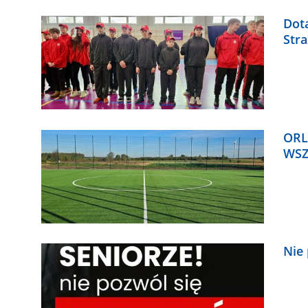
Dota
Str
ORL
WSZ
Nie