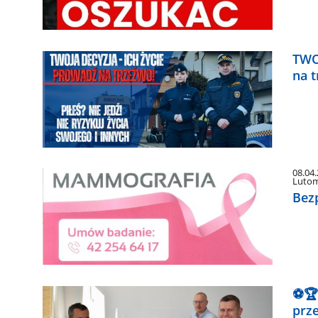
TWO
na 
08.04
Lutom
Bez
⚽🏆
prz