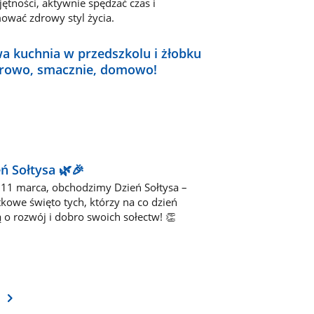
ętności, aktywnie spędzać czas i
ować zdrowy styl życia.
a kuchnia w przedszkolu i żłobku
drowo, smacznie, domowo!
ń Sołtysa 🌿🎉
, 11 marca, obchodzimy Dzień Sołtysa –
kowe święto tych, którzy na co dzień
 o rozwój i dobro swoich sołectw! 👏