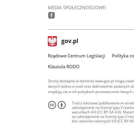
MEDIA SPOŁECZNOŚCIOWE:
facebook
stopka
Strona
gov.pl
gov.pl
główna
Rządowe Centrum Legislacji
Polityka c
Klauzula RODO
Strony dostępne w domenie www.gov.pl mogą zawier
danych (adres e-mail oraz dobrowolnie podanych da
znajdują się w ich politykach przetwarzania danych
Treści tekstowe publikowane w serwis
udostępniane na licencji typu Creat
warunkach 4.0 (CC BY-SA 4.0). Materia
są udostępniane na licencji typu Cr
bez utworów zależnych 4.0 (CC BY-NC-N