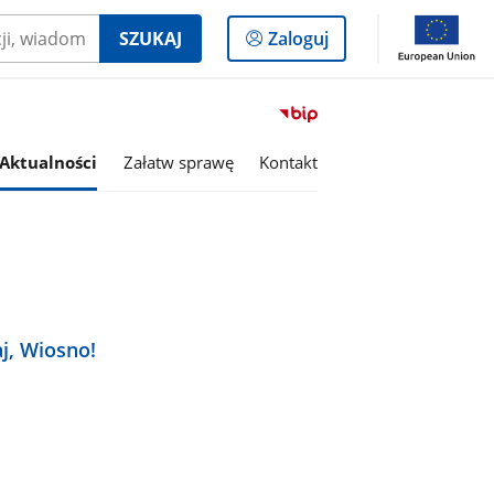
Logowanie
SZUKAJ
Zaloguj
do
panelu
Przejdź
do
serwisu
Aktualności
Załatw sprawę
Kontakt
Biuletyn
Informacji
Publicznej
Gmina
Lutomiersk
j, Wiosno!