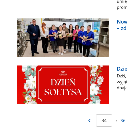
umiej
prom
Now
– z
Dzie
Dziś
wyjąt
dbają
z
36