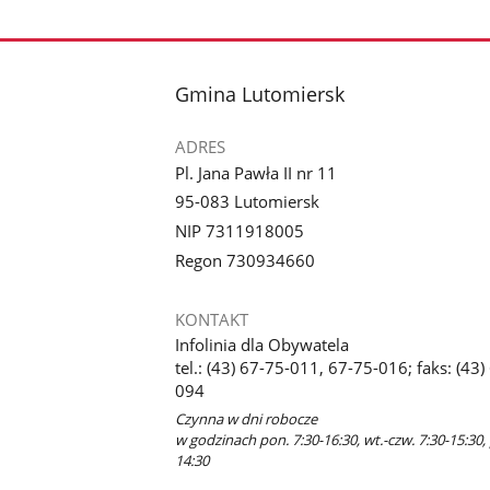
stopka
Gmina Lutomiersk
ADRES
Pl. Jana Pawła II nr 11
95-083 Lutomiersk
NIP 7311918005
Regon 730934660
KONTAKT
Infolinia dla Obywatela
tel.: (43) 67-75-011, 67-75-016; faks: (43)
094
Czynna w dni robocze
w godzinach pon. 7:30-16:30, wt.-czw. 7:30-15:30, 
14:30