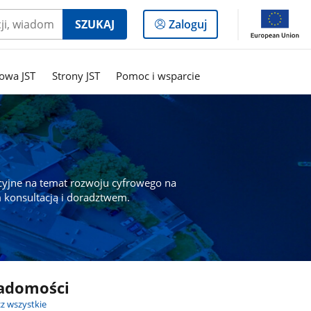
Logowanie
SZUKAJ
Zaloguj
do
panelu
owa JST
Strony JST
Pomoc i wsparcie
cyjne na temat rozwoju cyfrowego na
 konsultacją i doradztwem.
adomości
z wszystkie