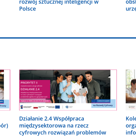
rozwój sztucznej inteligencji w
obs
Polsce
urz
Działanie 2.4 Współpraca
Kol
bór)
międzysektorowa na rzecz
org
cyfrowych rozwiązań problemów
inf