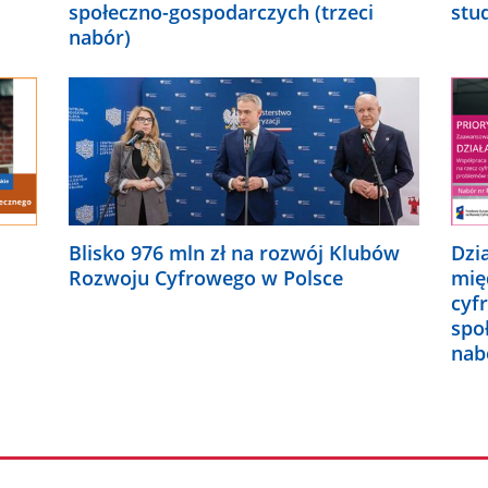
społeczno-gospodarczych (trzeci
stu
nabór)
Blisko 976 mln zł na rozwój Klubów
Dzi
Rozwoju Cyfrowego w Polsce
mię
cyf
spo
nab