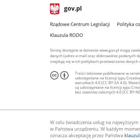
stopka
Strona
gov.pl
gov.pl
główna
Rządowe Centrum Legislacji
Polityka c
Klauzula RODO
Strony dostępne w domenie www.gov.pl mogą zawier
danych (adres e-mail oraz dobrowolnie podanych da
znajdują się w ich politykach przetwarzania danych
Treści tekstowe publikowane w serwis
udostępniane na licencji typu Creat
warunkach 4.0 (CC BY-SA 4.0). Materia
są udostępniane na licencji typu Cr
bez utworów zależnych 4.0 (CC BY-NC-N
W celu świadczenia usług na najwyższym p
w Państwa urządzeniu. W każdym momenci
oznacza akceptację przez Państwa
klauzu