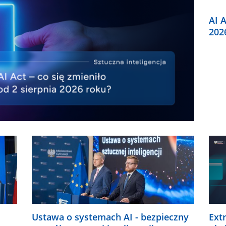
AI A
202
Ustawa o systemach AI - bezpieczny
Ext