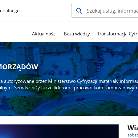
orialnego
Aktualności
Baza wiedzy
Transformacja Cyfr
AMORZĄDÓW
a autoryzowane przez Ministerstwo Cyfryzacji materiały informa
alnym. Serwis służy także liderom i pracownikom samorządowym
Wi
zobac