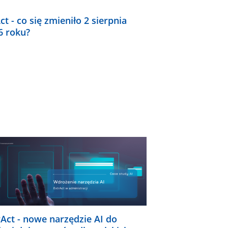
ct - co się zmieniło 2 sierpnia
6 roku?
rAct - nowe narzędzie AI do