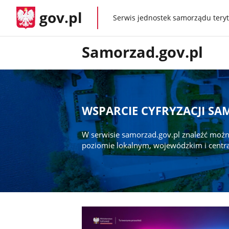
gov.pl
Serwis jednostek samorządu teryt
gov.pl
Samorzad.gov.pl
WSPARCIE CYFRYZACJI S
W serwisie samorzad.gov.pl znaleźć możn
poziomie lokalnym, wojewódzkim i centr