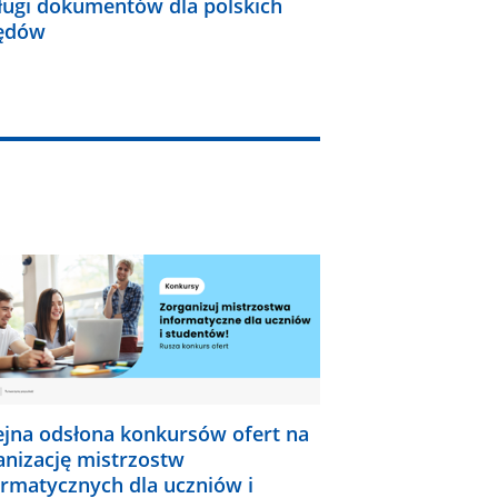
ługi dokumentów dla polskich
ędów
ejna odsłona konkursów ofert na
anizację mistrzostw
ormatycznych dla uczniów i