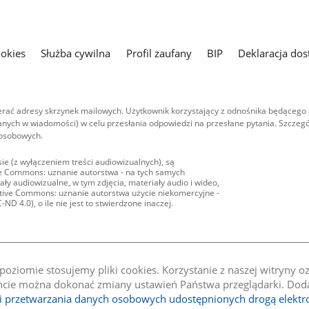
ookies
Służba cywilna
Profil zaufany
BIP
Deklaracja dos
ać adresy skrzynek mailowych. Użytkownik korzystający z odnośnika będącego 
nych w wiadomości) w celu przesłania odpowiedzi na przesłane pytania. Szczegó
 osobowych.
ie (z wyłączeniem treści audiowizualnych), są
ive Commons: uznanie autorstwa - na tych samych
ły audiowizualne, w tym zdjęcia, materiały audio i wideo,
eative Commons: uznanie autorstwa użycie niekomercyjne -
D 4.0), o ile nie jest to stwierdzone inaczej.
oziomie stosujemy pliki cookies. Korzystanie z naszej witryny 
e można dokonać zmiany ustawień Państwa przeglądarki. Dodat
li przetwarzania danych osobowych udostępnionych drogą elektr