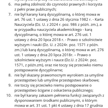
ma pełną zdolność do czynności prawnych i korzysta
z pełni praw publicznych;
nie był karany karą dyscyplinarną, o której mowa w
art. 76 ust. 1 ustawy z dnia 26 stycznia 1982 r. - Karta
Nauczyciela (Dz. U. z 2024 r. poz. 986 z późń. zm.), a
w przypadku nauczyciela akademickiego - karą
dyscyplinarną, o której mowa w art. 276 ust. 1
ustawy z dnia 20 lipca 2018 r. - Prawo o szkolnictwie
wyższym i nauki (Dz. U. z 2024r. poz. 1571 z późn.
zm.) lub karą dyscyplinarną, o której mowa w art. 276
ust. 1 ustawy z dnia 20 lipca 2018r. – Prawo o
szkolnictwie wyższym i nauce (Dz.U. z 2024r. poz.
1571, z późn.zm), oraz nie toczy się przeciwko niemu
postępowanie dyscyplinarne;
nie był skazany prawomocnym wyrokiem za umyślne
przestępstwo lub umyślne przestępstwo skarbowe;
nie toczy się przeciwko niemu postępowanie o
przestępstwo ścigane z oskarżenia publicznego;
nie był karany zakazem pełnienia funkcji związanych z
dysponowaniem środkami publicznymi, o którym
mowa w art. 31 ust. 1 pkt 4 ustawy z dnia 17 grudnia