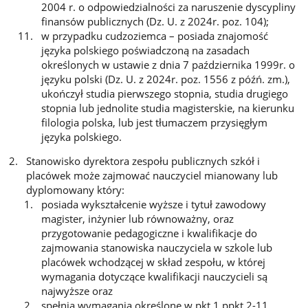
2004 r. o odpowiedzialności za naruszenie dyscypliny
finansów publicznych (Dz. U. z 2024r. poz. 104);
w przypadku cudzoziemca – posiada znajomość
języka polskiego poświadczoną na zasadach
określonych w ustawie z dnia 7 października 1999r. o
języku polski (Dz. U. z 2024r. poz. 1556 z późń. zm.),
ukończył studia pierwszego stopnia, studia drugiego
stopnia lub jednolite studia magisterskie, na kierunku
filologia polska, lub jest tłumaczem przysięgłym
języka polskiego.
Stanowisko dyrektora zespołu publicznych szkół i
placówek może zajmować nauczyciel mianowany lub
dyplomowany który:
posiada wykształcenie wyższe i tytuł zawodowy
magister, inżynier lub równoważny, oraz
przygotowanie pedagogiczne i kwalifikacje do
zajmowania stanowiska nauczyciela w szkole lub
placówek wchodzącej w skład zespołu, w której
wymagania dotyczące kwalifikacji nauczycieli są
najwyższe oraz
spełnia wymagania określone w pkt 1 ppkt 2-11.