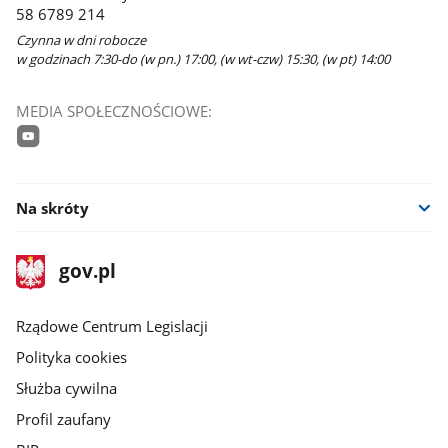
58 6789 214
Czynna w dni robocze
w godzinach 7:30-do (w pn.) 17:00, (w wt-czw) 15:30, (w pt) 14:00
MEDIA SPOŁECZNOŚCIOWE:
youtube
Na skróty
stopka
Strona
gov.pl
gov.pl
główna
Rządowe Centrum Legislacji
Polityka cookies
Służba cywilna
Profil zaufany