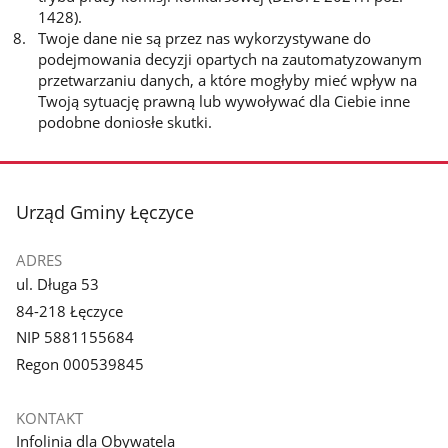
1428).
Twoje dane nie są przez nas wykorzystywane do
podejmowania decyzji opartych na zautomatyzowanym
przetwarzaniu danych, a które mogłyby mieć wpływ na
Twoją sytuację prawną lub wywoływać dla Ciebie inne
podobne doniosłe skutki.
stopka
Urząd Gminy Łęczyce
ADRES
ul. Długa 53
84-218 Łęczyce
NIP 5881155684
Regon 000539845
KONTAKT
Infolinia dla Obywatela