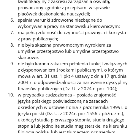
kwalifikacyjny z zakresu zarządzania oświatą,
prowadzony zgodnie z przepisami w sprawie
placówek doskonalenia nauczycieli;
spełnia warunki zdrowotne niezbędne do
wykonywania pracy na stanowisku kierowniczym;
ma pełną zdolność do czynności prawnych i korzysta
z praw publicznych;
nie była skazana prawomocnym wyrokiem za
umyślne przestępstwo lub umyślne przestępstwo
skarbowe;
nie była karana zakazem pełnienia funkcji związanych
z dysponowaniem środkami publicznymi, o którym
mowa w art. 31 ust. 1 pkt 4 ustawy z dnia 17 grudnia
2004 r. o odpowiedzialności za naruszenie dyscypliny
finansów publicznych (Dz. U. z 2024 r. poz. 104);
w przypadku cudzoziemca – posiada znajomość
języka polskiego poświadczoną na zasadach
określonych w ustawie z dnia 7 października 1999r. o
języku polski (Dz. U. z 2024r. poz.1556 z późn. zm.),
ukończył studia pierwszego stopnia, studia drugiego
stopnia lub jednolite studia magisterskie, na kierunku
filologia polska, lub jest tłumaczem przysięgłym