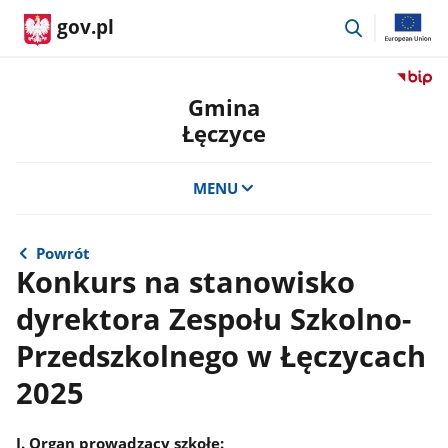
przejdź
gov.pl
do
wyszukiwar
Przejdź
do
Gmina
serwis
Łęczyce
Biulety
Informa
Publicz
MENU
Gmina
Łęczyc
Powrót
Konkurs na stanowisko
dyrektora Zespołu Szkolno-
Przedszkolnego w Łęczycach
2025
I. Organ prowadzący szkołę: