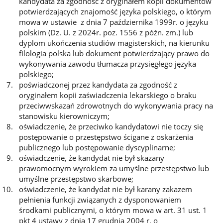
kandydata za zgodność z oryginałem kopii dokumentów
potwierdzających znajomość języka polskiego, o którym
mowa w ustawie z dnia 7 października 1999r. o języku
polskim (Dz. U. z 2024r. poz. 1556 z późn. zm.) lub
dyplom ukończenia studiów magisterskich, na kierunku
filologia polska lub dokument potwierdzający prawo do
wykonywania zawodu tłumacza przysięgłego języka
polskiego;
poświadczonej przez kandydata za zgodność z
oryginałem kopii zaświadczenia lekarskiego o braku
przeciwwskazań zdrowotnych do wykonywania pracy na
stanowisku kierowniczym;
oświadczenie, że przeciwko kandydatowi nie toczy się
postępowanie o przestępstwo ścigane z oskarżenia
publicznego lub postępowanie dyscyplinarne;
oświadczenie, że kandydat nie był skazany
prawomocnym wyrokiem za umyślne przestępstwo lub
umyślne przestępstwo skarbowe;
oświadczenie, że kandydat nie był karany zakazem
pełnienia funkcji związanych z dysponowaniem
środkami publicznymi, o którym mowa w art. 31 ust. 1
pkt 4 ustawy z dnia 17 grudnia 2004 r. o