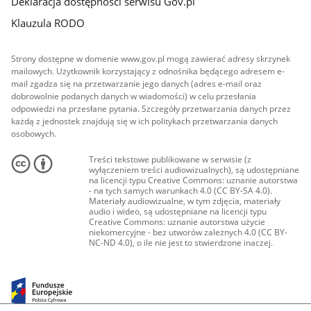
Deklaracja dostępności serwisu Gov.pl
Klauzula RODO
Strony dostępne w domenie www.gov.pl mogą zawierać adresy skrzynek
mailowych. Użytkownik korzystający z odnośnika będącego adresem e-
mail zgadza się na przetwarzanie jego danych (adres e-mail oraz
dobrowolnie podanych danych w wiadomości) w celu przesłania
odpowiedzi na przesłane pytania. Szczegóły przetwarzania danych przez
każdą z jednostek znajdują się w ich politykach przetwarzania danych
osobowych.
Treści tekstowe publikowane w serwisie (z
wyłączeniem treści audiowizualnych), są udostępniane
na licencji typu Creative Commons: uznanie autorstwa
- na tych samych warunkach 4.0 (CC BY-SA 4.0).
Materiały audiowizualne, w tym zdjęcia, materiały
audio i wideo, są udostępniane na licencji typu
Creative Commons: uznanie autorstwa użycie
niekomercyjne - bez utworów zależnych 4.0 (CC BY-
NC-ND 4.0), o ile nie jest to stwierdzone inaczej.