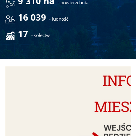
9 310 ha
- powierzchnia
16 039
- ludność
17
- sołectw