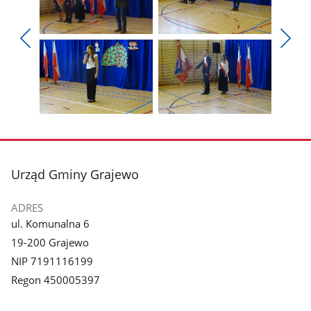
Pokaż
Pokaż
zdjęcie
zdjęcie
Pokaż
Poka
1
2
poprzednie
nest
z
z
zdjęcia
zdjęc
galerii.
galerii.
Pokaż
Pokaż
zdjęcie
zdjęcie
3
4
z
z
stopka
Urząd Gminy Grajewo
galerii.
galerii.
ADRES
ul. Komunalna 6
19-200 Grajewo
NIP 7191116199
Regon 450005397