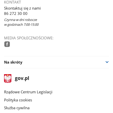
KONTAKT
Skontaktuj się z nami
86 272 30 00
Czynna w dni robocze
w godzinach 7:00-15:00
MEDIA SPOŁECZNOŚCIOWE:
facebook
Na skróty
stopka
Strona
gov.pl
gov.pl
główna
Rządowe Centrum Legislacji
Polityka cookies
Służba cywilna