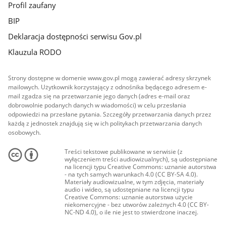
Profil zaufany
BIP
Deklaracja dostępności serwisu Gov.pl
Klauzula RODO
Strony dostępne w domenie www.gov.pl mogą zawierać adresy skrzynek
mailowych. Użytkownik korzystający z odnośnika będącego adresem e-
mail zgadza się na przetwarzanie jego danych (adres e-mail oraz
dobrowolnie podanych danych w wiadomości) w celu przesłania
odpowiedzi na przesłane pytania. Szczegóły przetwarzania danych przez
każdą z jednostek znajdują się w ich politykach przetwarzania danych
osobowych.
Treści tekstowe publikowane w serwisie (z
wyłączeniem treści audiowizualnych), są udostępniane
na licencji typu Creative Commons: uznanie autorstwa
- na tych samych warunkach 4.0 (CC BY-SA 4.0).
Materiały audiowizualne, w tym zdjęcia, materiały
audio i wideo, są udostępniane na licencji typu
Creative Commons: uznanie autorstwa użycie
niekomercyjne - bez utworów zależnych 4.0 (CC BY-
NC-ND 4.0), o ile nie jest to stwierdzone inaczej.