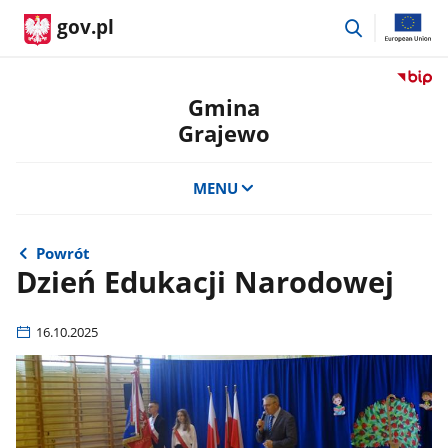
przejdź
gov.pl
do
wyszukiwar
Przejdź
do
Gmina
serwis
Grajewo
Biulety
Informa
Publicz
MENU
Gmina
Grajew
Powrót
Dzień Edukacji Narodowej
16.10.2025