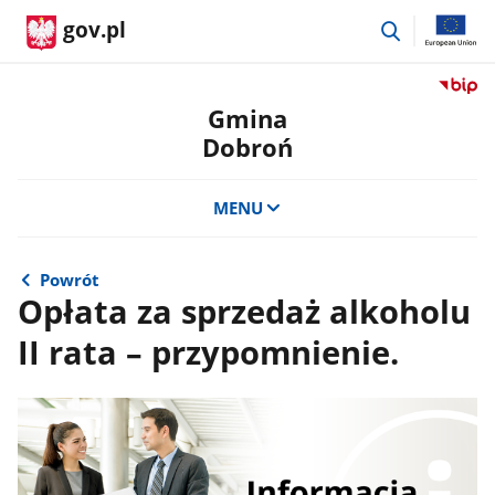
przejdź
gov.pl
do
wyszukiwar
Przejdź
do
Gmina
serwis
Dobroń
Biulety
Informa
Publicz
MENU
Gmina
Dobro
Powrót
Opłata za sprzedaż alkoholu
II rata – przypomnienie.