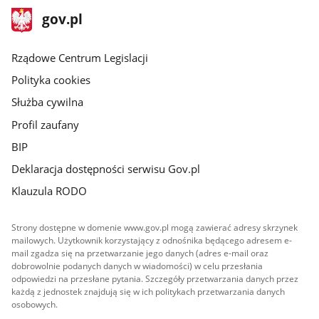
stopka
Strona
gov.pl
gov.pl
główna
Rządowe Centrum Legislacji
Polityka cookies
Służba cywilna
Profil zaufany
BIP
Deklaracja dostępności serwisu Gov.pl
Klauzula RODO
Strony dostępne w domenie www.gov.pl mogą zawierać adresy skrzynek
mailowych. Użytkownik korzystający z odnośnika będącego adresem e-
mail zgadza się na przetwarzanie jego danych (adres e-mail oraz
dobrowolnie podanych danych w wiadomości) w celu przesłania
odpowiedzi na przesłane pytania. Szczegóły przetwarzania danych przez
każdą z jednostek znajdują się w ich politykach przetwarzania danych
osobowych.