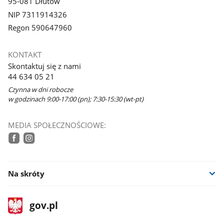
95-081 Dłutów
NIP 7311914326
Regon 590647960
KONTAKT
Skontaktuj się z nami
44 634 05 21
Czynna w dni robocze
w godzinach 9:00-17:00 (pn); 7:30-15:30 (wt-pt)
MEDIA SPOŁECZNOŚCIOWE:
facebook
instagram
Na skróty
stopka
Strona
gov.pl
gov.pl
główna