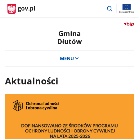
przejdź
gov.pl
do
wyszukiwar
Przejdź
do
Gmina
serwis
Dłutów
Biulety
Informa
Publicz
MENU
Gmina
Dłutów
Aktualności