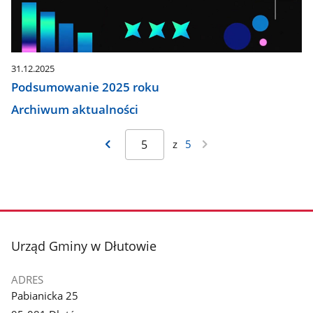
31.12.2025
Podsumowanie 2025 roku
Archiwum aktualności
z
5
stopka
Urząd Gminy w Dłutowie
ADRES
Pabianicka 25