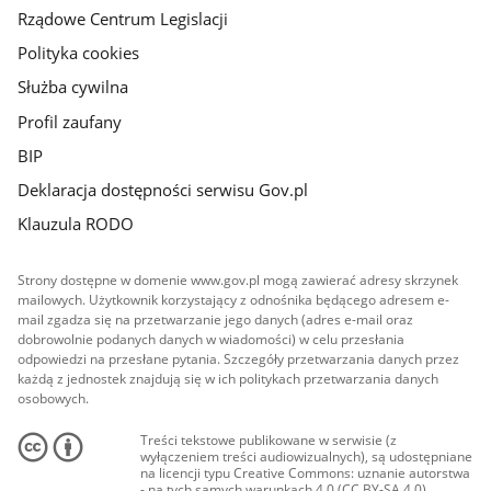
Rządowe Centrum Legislacji
Polityka cookies
Służba cywilna
Profil zaufany
BIP
Deklaracja dostępności serwisu Gov.pl
Klauzula RODO
Strony dostępne w domenie www.gov.pl mogą zawierać adresy skrzynek
mailowych. Użytkownik korzystający z odnośnika będącego adresem e-
mail zgadza się na przetwarzanie jego danych (adres e-mail oraz
dobrowolnie podanych danych w wiadomości) w celu przesłania
odpowiedzi na przesłane pytania. Szczegóły przetwarzania danych przez
każdą z jednostek znajdują się w ich politykach przetwarzania danych
osobowych.
Treści tekstowe publikowane w serwisie (z
wyłączeniem treści audiowizualnych), są udostępniane
na licencji typu Creative Commons: uznanie autorstwa
- na tych samych warunkach 4.0 (CC BY-SA 4.0).