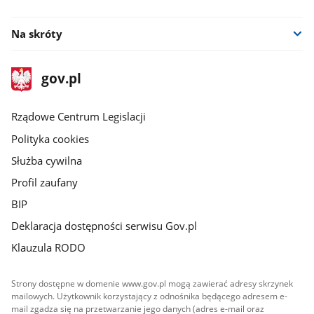
youtube
facebook
Na skróty
stopka
Strona
gov.pl
gov.pl
główna
Rządowe Centrum Legislacji
Polityka cookies
Służba cywilna
Profil zaufany
BIP
Deklaracja dostępności serwisu Gov.pl
Klauzula RODO
Strony dostępne w domenie www.gov.pl mogą zawierać adresy skrzynek
mailowych. Użytkownik korzystający z odnośnika będącego adresem e-
mail zgadza się na przetwarzanie jego danych (adres e-mail oraz