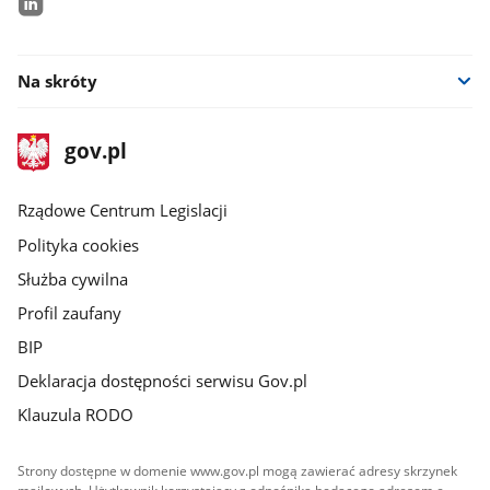
linkedin
Na skróty
stopka
Strona
gov.pl
gov.pl
główna
Rządowe Centrum Legislacji
Polityka cookies
Służba cywilna
Profil zaufany
BIP
Deklaracja dostępności serwisu Gov.pl
Klauzula RODO
Strony dostępne w domenie www.gov.pl mogą zawierać adresy skrzynek