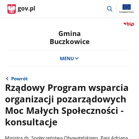
przejdź
gov.pl
do
wyszukiwar
Przejdź
do
Gmina
serwis
Buczkowice
Biulety
Informa
Publicz
MENU
Gmina
Buczko
Powrót
Rządowy Program wsparcia
organizacji pozarządowych
Moc Małych Społeczności -
konsultacje
Ministra ds. Społeczeństwa Obywatelskiego, Pani Adriana