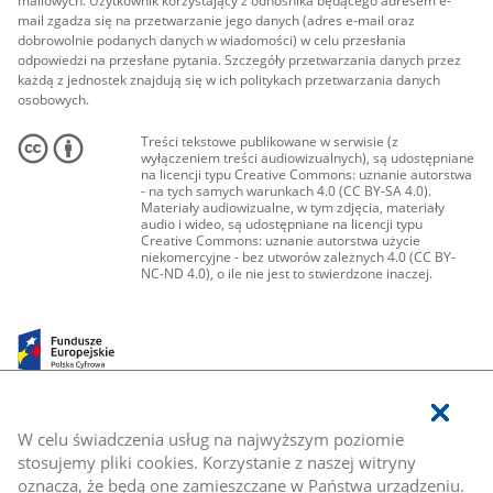
mailowych. Użytkownik korzystający z odnośnika będącego adresem e-
mail zgadza się na przetwarzanie jego danych (adres e-mail oraz
dobrowolnie podanych danych w wiadomości) w celu przesłania
odpowiedzi na przesłane pytania. Szczegóły przetwarzania danych przez
każdą z jednostek znajdują się w ich politykach przetwarzania danych
osobowych.
Treści tekstowe publikowane w serwisie (z
wyłączeniem treści audiowizualnych), są udostępniane
na licencji typu Creative Commons: uznanie autorstwa
- na tych samych warunkach 4.0 (CC BY-SA 4.0).
Materiały audiowizualne, w tym zdjęcia, materiały
audio i wideo, są udostępniane na licencji typu
Creative Commons: uznanie autorstwa użycie
niekomercyjne - bez utworów zależnych 4.0 (CC BY-
NC-ND 4.0), o ile nie jest to stwierdzone inaczej.
W celu świadczenia usług na najwyższym poziomie
stosujemy pliki cookies. Korzystanie z naszej witryny
oznacza, że będą one zamieszczane w Państwa urządzeniu.