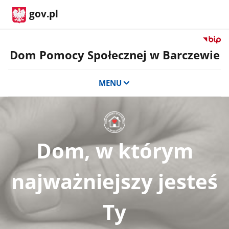
gov.pl
Przejdź
do
Dom Pomocy Społecznej w Barczewie
serwis
Biulety
MENU
Informa
Publicz
Dom
Pomoc
Społecz
w
Dom, w którym
Barcze
najważniejszy jesteś
Ty