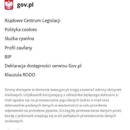
stopka
Strona
gov.pl
gov.pl
główna
Rządowe Centrum Legislacji
Polityka cookies
Służba cywilna
Profil zaufany
BIP
Deklaracja dostępności serwisu Gov.pl
Klauzula RODO
Strony dostępne w domenie www.gov.pl mogą zawierać adresy skrzynek
mailowych. Użytkownik korzystający z odnośnika będącego adresem e-
mail zgadza się na przetwarzanie jego danych (adres e-mail oraz
dobrowolnie podanych danych w wiadomości) w celu przesłania
odpowiedzi na przesłane pytania. Szczegóły przetwarzania danych przez
każdą z jednostek znajdują się w ich politykach przetwarzania danych
osobowych.