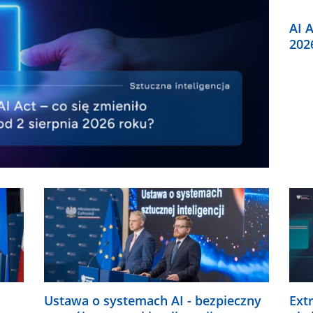
AI A
202
Ustawa o systemach AI - bezpieczny
Ext