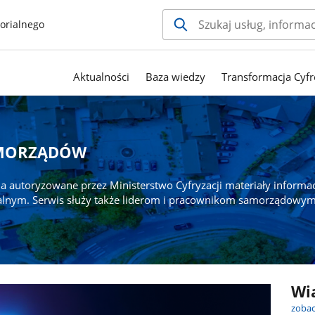
orialnego
Aktualności
Baza wiedzy
Transformacja Cyfr
AMORZĄDÓW
a autoryzowane przez Ministerstwo Cyfryzacji materiały informa
alnym. Serwis służy także liderom i pracownikom samorządowym
Wi
zobac