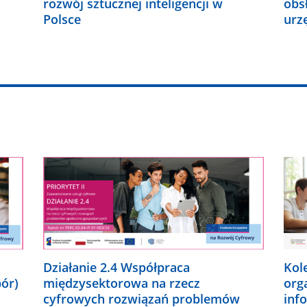
rozwój sztucznej inteligencji w
obs
Polsce
urz
Działanie 2.4 Współpraca
Kol
bór)
międzysektorowa na rzecz
org
cyfrowych rozwiązań problemów
inf