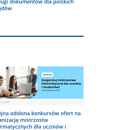
ługi dokumentów dla polskich
ędów
ejna odsłona konkursów ofert na
anizację mistrzostw
ormatycznych dla uczniów i