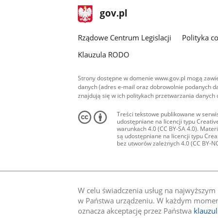
stopka
Strona
gov.pl
gov.pl
główna
Rządowe Centrum Legislacji
Polityka c
Klauzula RODO
Strony dostępne w domenie www.gov.pl mogą zawier
danych (adres e-mail oraz dobrowolnie podanych da
znajdują się w ich politykach przetwarzania danych
Treści tekstowe publikowane w serwis
udostępniane na licencji typu Creat
warunkach 4.0 (CC BY-SA 4.0). Materia
są udostępniane na licencji typu Cr
bez utworów zależnych 4.0 (CC BY-NC-N
W celu świadczenia usług na najwyższym p
w Państwa urządzeniu. W każdym momenci
oznacza akceptację przez Państwa
klauzu