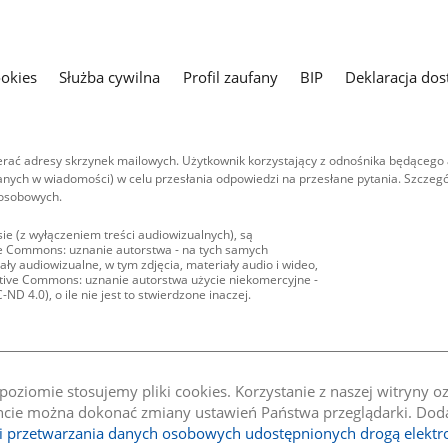
ookies
Służba cywilna
Profil zaufany
BIP
Deklaracja dos
ać adresy skrzynek mailowych. Użytkownik korzystający z odnośnika będącego 
nych w wiadomości) w celu przesłania odpowiedzi na przesłane pytania. Szczegó
 osobowych.
ie (z wyłączeniem treści audiowizualnych), są
ive Commons: uznanie autorstwa - na tych samych
ły audiowizualne, w tym zdjęcia, materiały audio i wideo,
eative Commons: uznanie autorstwa użycie niekomercyjne -
D 4.0), o ile nie jest to stwierdzone inaczej.
oziomie stosujemy pliki cookies. Korzystanie z naszej witryny 
e można dokonać zmiany ustawień Państwa przeglądarki. Dodat
li przetwarzania danych osobowych udostępnionych drogą elektr