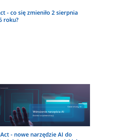
ct - co się zmieniło 2 sierpnia
6 roku?
rAct - nowe narzędzie AI do