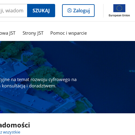
Logowanie
SZUKAJ
Zaloguj
do
panelu
owa JST
Strony JST
Pomoc i wsparcie
cyjne na temat rozwoju cyfrowego na
 konsultacją i doradztwem.
adomości
z wszystkie