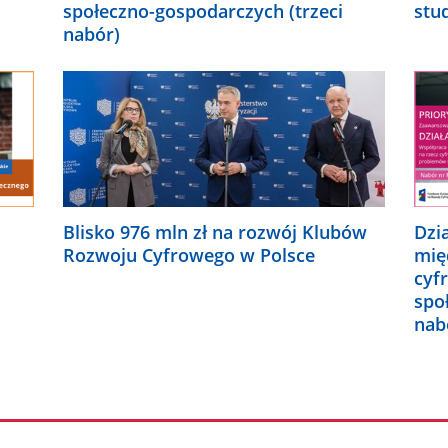
społeczno-gospodarczych (trzeci
stu
nabór)
Blisko 976 mln zł na rozwój Klubów
Dzi
Rozwoju Cyfrowego w Polsce
mię
cyf
spo
nab