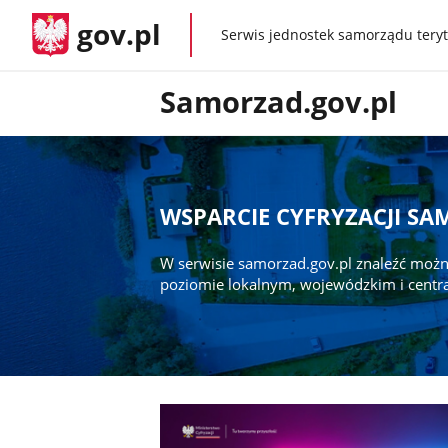
gov.pl
Serwis jednostek samorządu teryt
gov.pl
Samorzad.gov.pl
WSPARCIE CYFRYZACJI S
W serwisie samorzad.gov.pl znaleźć możn
poziomie lokalnym, wojewódzkim i centr